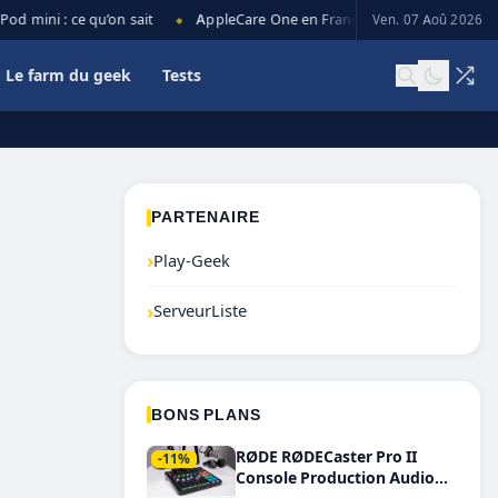
 mini : ce qu’on sait
AppleCare One en France : prix, couverture et 
Ven. 07 Aoû 2026
◆
Le farm du geek
Tests
PARTENAIRE
›
Play-Geek
›
ServeurListe
BONS PLANS
RØDE RØDECaster Pro II
-11%
Console Production Audio