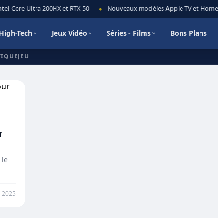
el Core Ultra 200HX et RTX 50
Nouveaux modèles Apple TV et HomePod
◆
High-Tech
Jeux Vidéo
Séries - Films
Bons Plans
TIQUEJEU
r
 le
e 2025