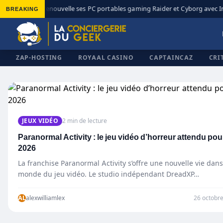
BREAKING
MSI renouvelle ses PC portables gaming Raider et Cyborg avec Int
◆
ZAP-HOSTING
ROYAAL CASINO
CAPTAINCAZ
CRI
✕
JEUX VIDÉO
2 min de lecture
Paranormal Activity : le jeu vidéo d’horreur attendu pou
2026
La franchise Paranormal Activity s’offre une nouvelle vie dans
monde du jeu vidéo. Le studio indépendant DreadXP…
AL
alexwilliamlex
26 octobr