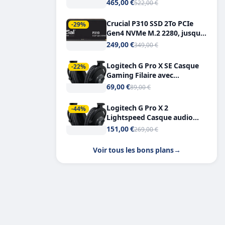
Tout-en-Un, Bluetooth et
465,00 €
522,00 €
Double USB-C
Crucial P310 SSD 2To PCIe
-29%
Gen4 NVMe M.2 2280, jusqu’à
7.100 Mo/s
249,00 €
349,00 €
Logitech G Pro X SE Casque
-22%
Gaming Filaire avec
Microphone Micro
69,00 €
89,00 €
détachable DTS Headphone X
7.1
Logitech G Pro X 2
-44%
Lightspeed Casque audio
bluetooth
151,00 €
269,00 €
Voir tous les bons plans
→