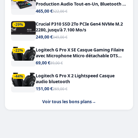
Production Audio Tout-en-Un, Bluetooth et
Double USB-C
465,00 €
522,00 €
Crucial P310 SSD 2To PCIe Gen4 NVMe M.2
-29%
2280, jusqu’à 7.100 Mo/s
249,00 €
349,00 €
Logitech G Pro X SE Casque Gaming Filaire
-22%
avec Microphone Micro détachable DTS
Headphone X 7.1
69,00 €
89,00 €
Logitech G Pro X 2 Lightspeed Casque
-44%
audio bluetooth
151,00 €
269,00 €
Voir tous les bons plans
→