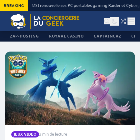
BREAKING
MSI renouvelle ses PC portables gaming Raider et Cyborg 
◆
ZAP-HOSTING
ROYAAL CASINO
CAPTAINCAZ
CRI
✕
JEUX VIDÉO
3 min de lecture