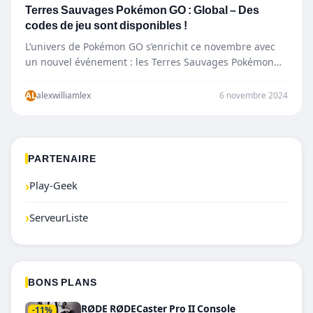
Terres Sauvages Pokémon GO : Global – Des
codes de jeu sont disponibles !
L’univers de Pokémon GO s’enrichit ce novembre avec
un nouvel événement : les Terres Sauvages Pokémon
GO !…
AL
alexwilliamlex
6 novembre 2024
PARTENAIRE
›
Play-Geek
›
ServeurListe
BONS PLANS
RØDE RØDECaster Pro II Console
-11%