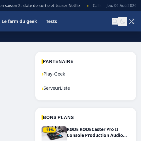
saison 2 : date de sortie et teaser Netflix
Call of Duty: Black Ops 7 l
Jeu. 06 Aoû 2026
◆
Le farm du geek
Tests
PARTENAIRE
›
Play-Geek
›
ServeurListe
BONS PLANS
RØDE RØDECaster Pro II
-11%
Console Production Audio