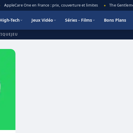
AppleCare One en France : prix, couverture et limites
The Gentlemen 
◆
High-Tech
Jeux Vidéo
Séries - Films
Bons Plans
TIQUEJEU