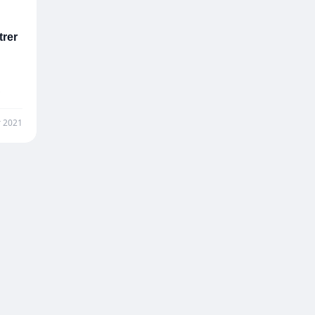
trer
r 2021