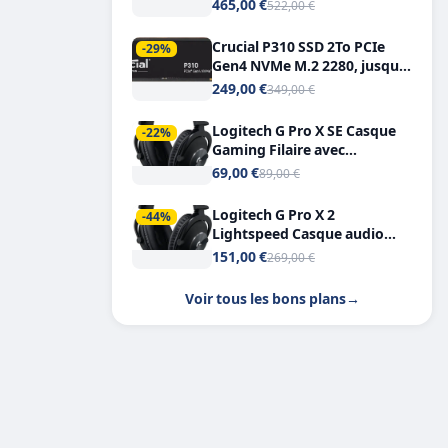
Tout-en-Un, Bluetooth et
465,00 €
522,00 €
Double USB-C
Crucial P310 SSD 2To PCIe
-29%
Gen4 NVMe M.2 2280, jusqu’à
7.100 Mo/s
249,00 €
349,00 €
Logitech G Pro X SE Casque
-22%
Gaming Filaire avec
Microphone Micro
69,00 €
89,00 €
détachable DTS Headphone X
7.1
Logitech G Pro X 2
-44%
Lightspeed Casque audio
bluetooth
151,00 €
269,00 €
Voir tous les bons plans
→