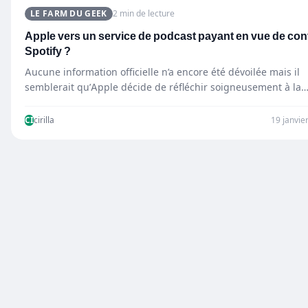
LE FARM DU GEEK
2 min de lecture
Apple vers un service de podcast payant en vue de con
Spotify ?
Aucune information officielle n’a encore été dévoilée mais il
semblerait qu’Apple décide de réfléchir soigneusement à la
question.En…
CI
cirilla
19 janvie