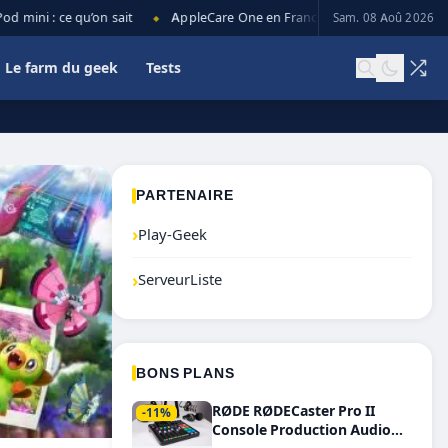
mini : ce qu’on sait
AppleCare One en France : prix, couverture et l
Sam. 08 Aoû 2026
◆
Le farm du geek
Tests
PARTENAIRE
›
Play-Geek
›
ServeurListe
BONS PLANS
RØDE RØDECaster Pro II
-11%
Console Production Audio