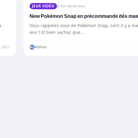
JEUX VIDÉO
2 min de lecture
New Pokémon Snap en précommande dès mai
s
Vous rappelez vous de Pokémon Snap, sorti il y a m
ans ? Et bien sachez que…
r 2021
AL
Aliénor