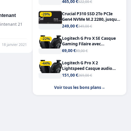
Tout-en-Un, Bluetooth et
465,00 €
522,00 €
Double USB-C
Crucial P310 SSD 2To PCIe
ntenant
-29%
Gen4 NVMe M.2 2280, jusqu’à
aintenant 21
7.100 Mo/s
249,00 €
349,00 €
Logitech G Pro X SE Casque
-22%
Gaming Filaire avec
18 janvier 2021
Microphone Micro
69,00 €
89,00 €
détachable DTS Headphone X
7.1
Logitech G Pro X 2
-44%
Lightspeed Casque audio
bluetooth
151,00 €
269,00 €
Voir tous les bons plans
→