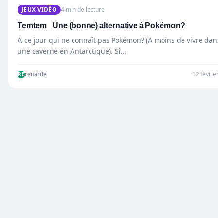
JEUX VIDÉO
4 min de lecture
Temtem_ Une (bonne) alternative à Pokémon?
A ce jour qui ne connaît pas Pokémon? (A moins de vivre dan
une caverne en Antarctique). Si…
RE
renarde
12 févrie