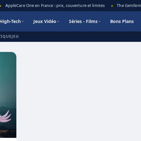
AppleCare One en France : prix, couverture et limites
The Gentlemen
◆
High-Tech
Jeux Vidéo
Séries - Films
Bons Plans
TIQUEJEU