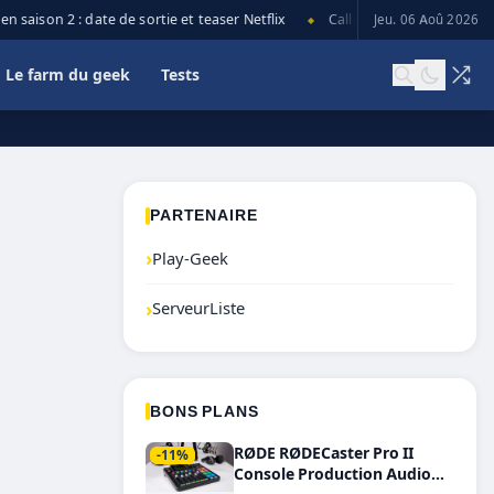
 saison 2 : date de sortie et teaser Netflix
Call of Duty: Black Ops 7 l
Jeu. 06 Aoû 2026
◆
Le farm du geek
Tests
PARTENAIRE
›
Play-Geek
›
ServeurListe
BONS PLANS
RØDE RØDECaster Pro II
-11%
Console Production Audio