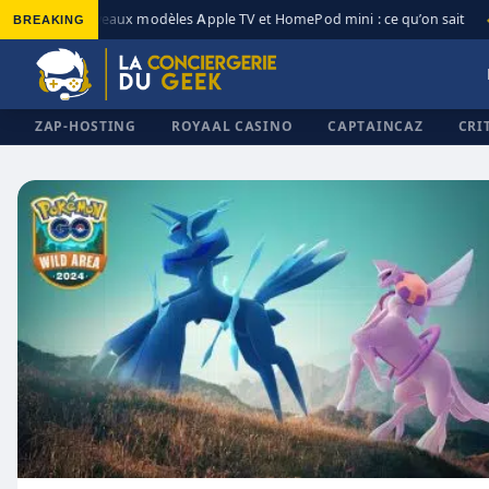
BREAKING
Nouveaux modèles Apple TV et HomePod mini : ce qu’on sait
◆
◆
ZAP-HOSTING
ROYAAL CASINO
CAPTAINCAZ
CRI
✕