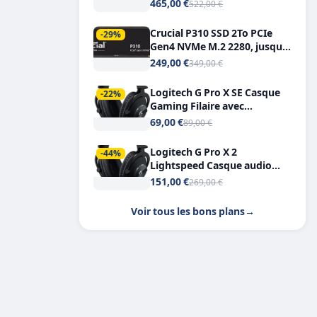
Tout-en-Un, Bluetooth et
465,00 €
522,00 €
Double USB-C
Crucial P310 SSD 2To PCIe
-29%
Gen4 NVMe M.2 2280, jusqu’à
7.100 Mo/s
249,00 €
349,00 €
Logitech G Pro X SE Casque
-22%
Gaming Filaire avec
Microphone Micro
69,00 €
89,00 €
détachable DTS Headphone X
7.1
Logitech G Pro X 2
-44%
Lightspeed Casque audio
bluetooth
151,00 €
269,00 €
Voir tous les bons plans
→