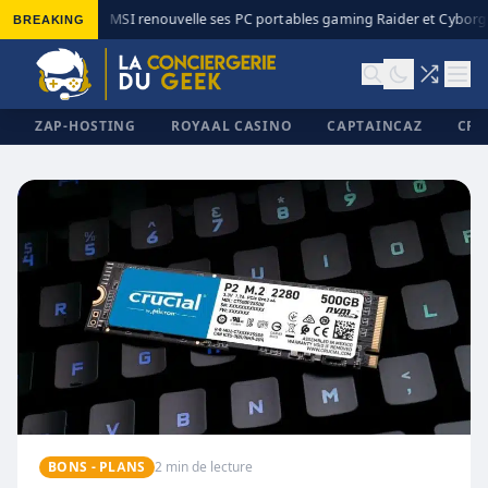
BREAKING
MSI renouvelle ses PC portables gaming Raider et Cyborg 
◆
ZAP-HOSTING
ROYAAL CASINO
CAPTAINCAZ
CRI
✕
BONS - PLANS
2 min de lecture