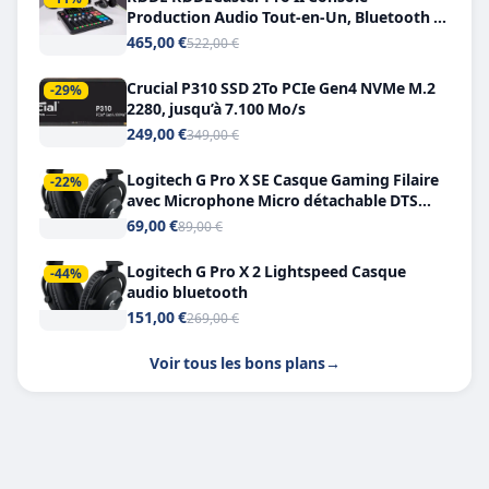
Production Audio Tout-en-Un, Bluetooth et
Double USB-C
465,00 €
522,00 €
Crucial P310 SSD 2To PCIe Gen4 NVMe M.2
-29%
2280, jusqu’à 7.100 Mo/s
249,00 €
349,00 €
Logitech G Pro X SE Casque Gaming Filaire
-22%
avec Microphone Micro détachable DTS
Headphone X 7.1
69,00 €
89,00 €
Logitech G Pro X 2 Lightspeed Casque
-44%
audio bluetooth
151,00 €
269,00 €
Voir tous les bons plans
→