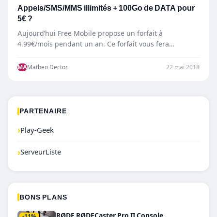
Appels/SMS/MMS illimités + 100Go de DATA pour
5€ ?
Aujourd’hui Free Mobile propose un forfait à
4.99€/mois pendant un an. Ce forfait vous fera
bénéficier de :…
MA
Matheo Dector
22 mai 2018
PARTENAIRE
›
Play-Geek
›
ServeurListe
BONS PLANS
RØDE RØDECaster Pro II Console
-11%