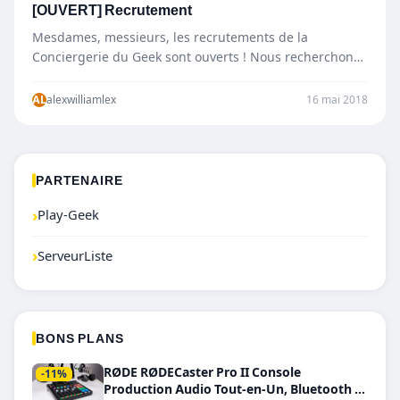
[OUVERT] Recrutement
Mesdames, messieurs, les recrutements de la
Conciergerie du Geek sont ouverts ! Nous recherchons
en particulier des rédacteurs…
AL
alexwilliamlex
16 mai 2018
PARTENAIRE
›
Play-Geek
›
ServeurListe
BONS PLANS
RØDE RØDECaster Pro II Console
-11%
Production Audio Tout-en-Un, Bluetooth et