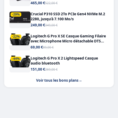
Double USB-C
465,00 €
522,00 €
Crucial P310 SSD 2To PCIe Gen4 NVMe M.2
-29%
2280, jusqu’à 7.100 Mo/s
249,00 €
349,00 €
Logitech G Pro X SE Casque Gaming Filaire
-22%
avec Microphone Micro détachable DTS
Headphone X 7.1
69,00 €
89,00 €
Logitech G Pro X 2 Lightspeed Casque
-44%
audio bluetooth
151,00 €
269,00 €
Voir tous les bons plans
→