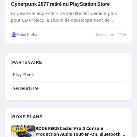
Cyberpunk 2077 retiré du PlayStation Store
La descente aux enfers ne s’arrête décidément plus
pour CD Project, le studio de développement de
Cyberpunk 2077.…
RO
Robin Nathan
18 décembre 2020
PARTENAIRE
›
Play-Geek
›
ServeurListe
BONS PLANS
RØDE RØDECaster Pro II Console
-11%
Production Audio Tout-en-Un, Bluetooth et