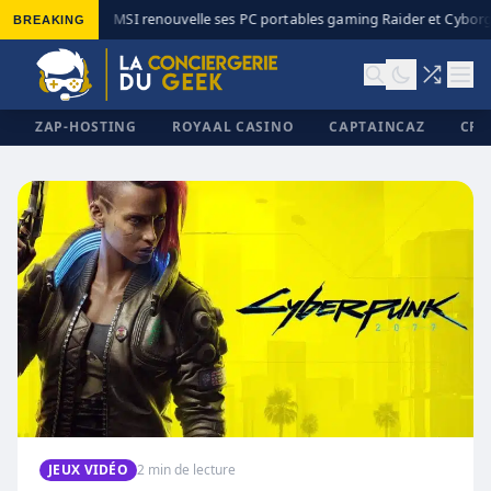
BREAKING
MSI renouvelle ses PC portables gaming Raider et Cyborg 
◆
ZAP-HOSTING
ROYAAL CASINO
CAPTAINCAZ
CRI
✕
JEUX VIDÉO
2 min de lecture