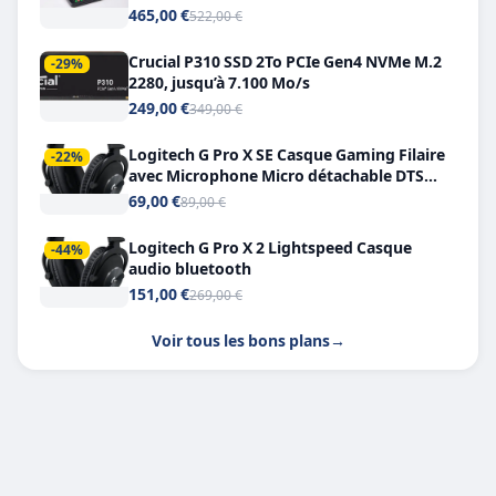
Double USB-C
465,00 €
522,00 €
Crucial P310 SSD 2To PCIe Gen4 NVMe M.2
-29%
2280, jusqu’à 7.100 Mo/s
249,00 €
349,00 €
Logitech G Pro X SE Casque Gaming Filaire
-22%
avec Microphone Micro détachable DTS
Headphone X 7.1
69,00 €
89,00 €
Logitech G Pro X 2 Lightspeed Casque
-44%
audio bluetooth
151,00 €
269,00 €
Voir tous les bons plans
→