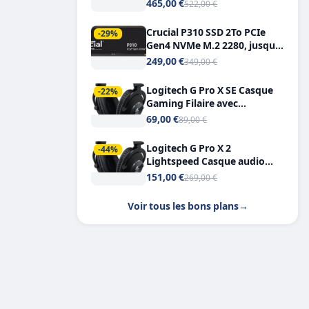
Tout-en-Un, Bluetooth et
465,00 €
522,00 €
Double USB-C
Crucial P310 SSD 2To PCIe
-29%
Gen4 NVMe M.2 2280, jusqu’à
7.100 Mo/s
249,00 €
349,00 €
Logitech G Pro X SE Casque
-22%
Gaming Filaire avec
Microphone Micro
69,00 €
89,00 €
détachable DTS Headphone X
7.1
Logitech G Pro X 2
-44%
Lightspeed Casque audio
bluetooth
151,00 €
269,00 €
Voir tous les bons plans
→