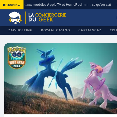
BREAKING
Nouveaux modèles Apple TV et HomePod mini : ce qu’on sait
◆
◆
ZAP-HOSTING
ROYAAL CASINO
CAPTAINCAZ
CRI
✕