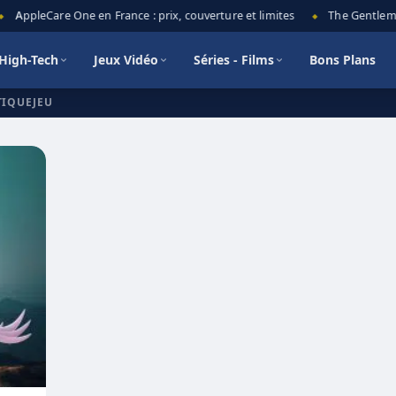
AppleCare One en France : prix, couverture et limites
The Gentlemen 
◆
High-Tech
Jeux Vidéo
Séries - Films
Bons Plans
TIQUEJEU