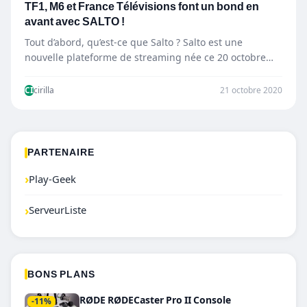
TF1, M6 et France Télévisions font un bond en
avant avec SALTO !
Tout d’abord, qu’est-ce que Salto ? Salto est une
nouvelle plateforme de streaming née ce 20 octobre
et…
CI
cirilla
21 octobre 2020
PARTENAIRE
›
Play-Geek
›
ServeurListe
BONS PLANS
RØDE RØDECaster Pro II Console
-11%