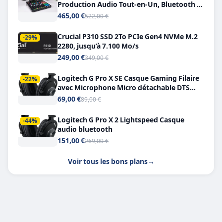
Production Audio Tout-en-Un, Bluetooth et
Double USB-C
465,00 €
522,00 €
Crucial P310 SSD 2To PCIe Gen4 NVMe M.2
-29%
2280, jusqu’à 7.100 Mo/s
249,00 €
349,00 €
Logitech G Pro X SE Casque Gaming Filaire
-22%
avec Microphone Micro détachable DTS
Headphone X 7.1
69,00 €
89,00 €
Logitech G Pro X 2 Lightspeed Casque
-44%
audio bluetooth
151,00 €
269,00 €
Voir tous les bons plans
→