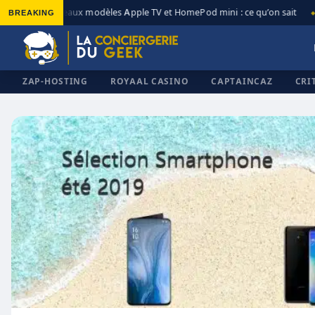
BREAKING
Nouveaux modèles Apple TV et HomePod mini : ce qu’on sait
◆
◆
ZAP-HOSTING
ROYAAL CASINO
CAPTAINCAZ
CRI
✕