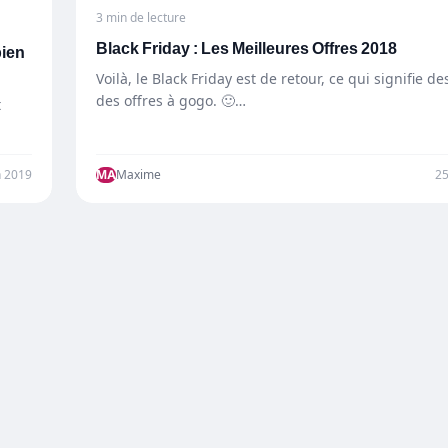
3 min de lecture
Black Friday : Les Meilleures Offres 2018
bien
Voilà, le Black Friday est de retour, ce qui signifie 
des offres à gogo. 🙂…
t
n 2019
MA
Maxime
2