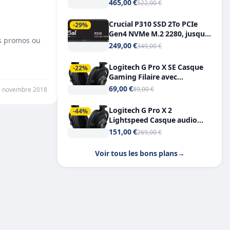
Tout-en-Un, Bluetooth et
465,00 €
522,00 €
Double USB-C
Crucial P310 SSD 2To PCIe
-29%
Gen4 NVMe M.2 2280, jusqu’à
des promos ou
7.100 Mo/s
249,00 €
349,00 €
Logitech G Pro X SE Casque
-22%
Gaming Filaire avec
Microphone Micro
69,00 €
89,00 €
5 novembre 2018
détachable DTS Headphone X
7.1
Logitech G Pro X 2
-44%
Lightspeed Casque audio
bluetooth
151,00 €
269,00 €
Voir tous les bons plans
→