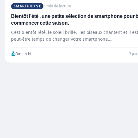
SMARTPHONE
5 min de lecture
Bientôt l’été , une petite sélection de smartphone pour 
commencer cette saison.
C’est bientôt l’été, le soleil brille, les oiseaux chantent et il es
peut-être temps de changer votre smartphone.…
DI
Dimitri N
3 jui