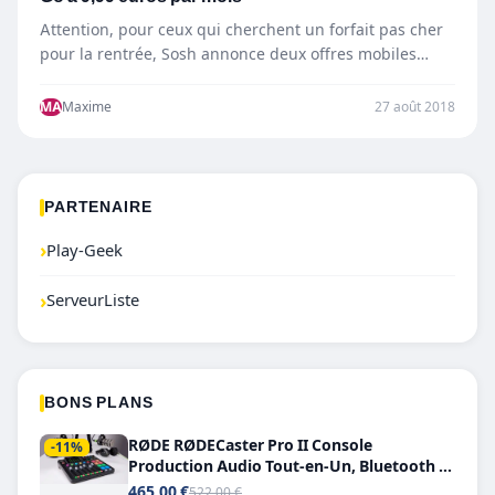
Attention, pour ceux qui cherchent un forfait pas cher
pour la rentrée, Sosh annonce deux offres mobiles
avec…
MA
Maxime
27 août 2018
PARTENAIRE
›
Play-Geek
›
ServeurListe
BONS PLANS
RØDE RØDECaster Pro II Console
-11%
Production Audio Tout-en-Un, Bluetooth et
Double USB-C
465,00 €
522,00 €