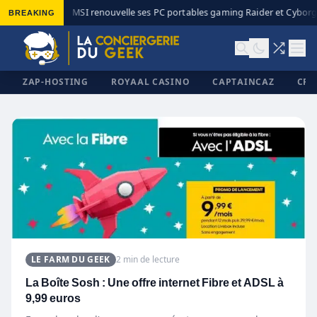
BREAKING
MSI renouvelle ses PC portables gaming Raider et Cyborg 
◆
ZAP-HOSTING
ROYAAL CASINO
CAPTAINCAZ
CRI
✕
LE FARM DU GEEK
2 min de lecture
La Boîte Sosh : Une offre internet Fibre et ADSL à
9,99 euros