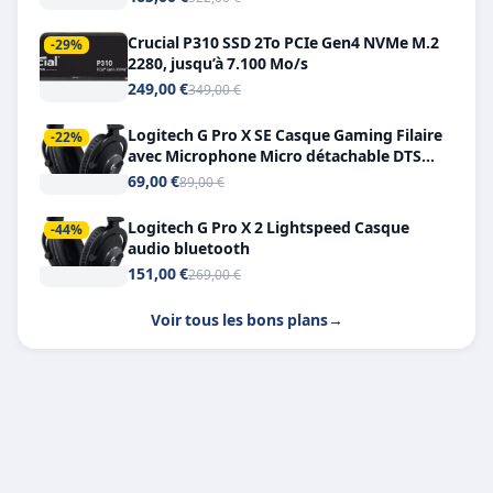
Crucial P310 SSD 2To PCIe Gen4 NVMe M.2
-29%
2280, jusqu’à 7.100 Mo/s
249,00 €
349,00 €
Logitech G Pro X SE Casque Gaming Filaire
-22%
avec Microphone Micro détachable DTS
Headphone X 7.1
69,00 €
89,00 €
Logitech G Pro X 2 Lightspeed Casque
-44%
audio bluetooth
151,00 €
269,00 €
Voir tous les bons plans
→