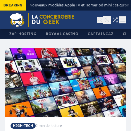
BREAKING
Nouveaux modèles Apple TV et HomePod mini : ce qu’on s
◆
ZAP-HOSTING
ROYAAL CASINO
CAPTAINCAZ
CRI
✕
HIGH-TECH
2 min de lecture