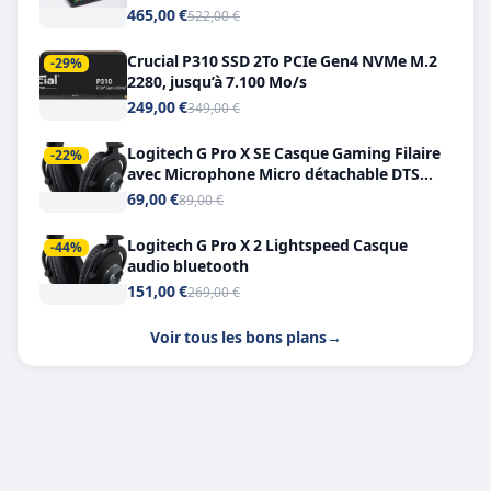
Double USB-C
465,00 €
522,00 €
Crucial P310 SSD 2To PCIe Gen4 NVMe M.2
-29%
2280, jusqu’à 7.100 Mo/s
249,00 €
349,00 €
Logitech G Pro X SE Casque Gaming Filaire
-22%
avec Microphone Micro détachable DTS
Headphone X 7.1
69,00 €
89,00 €
Logitech G Pro X 2 Lightspeed Casque
-44%
audio bluetooth
151,00 €
269,00 €
Voir tous les bons plans
→