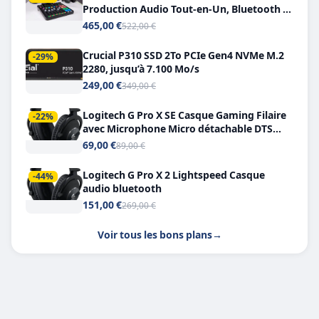
Production Audio Tout-en-Un, Bluetooth et
Double USB-C
465,00 €
522,00 €
Crucial P310 SSD 2To PCIe Gen4 NVMe M.2
-29%
2280, jusqu’à 7.100 Mo/s
249,00 €
349,00 €
Logitech G Pro X SE Casque Gaming Filaire
-22%
avec Microphone Micro détachable DTS
Headphone X 7.1
69,00 €
89,00 €
Logitech G Pro X 2 Lightspeed Casque
-44%
audio bluetooth
151,00 €
269,00 €
Voir tous les bons plans
→