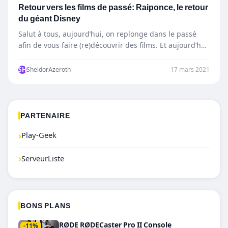
Retour vers les films de passé: Raiponce, le retour
du géant Disney
Salut à tous, aujourd’hui, on replonge dans le passé
afin de vous faire (re)découvrir des films. Et aujourd’hui,
…
SH
SheldorAzeroth
17 mars 2021
PARTENAIRE
›
Play-Geek
›
ServeurListe
BONS PLANS
RØDE RØDECaster Pro II Console
-11%