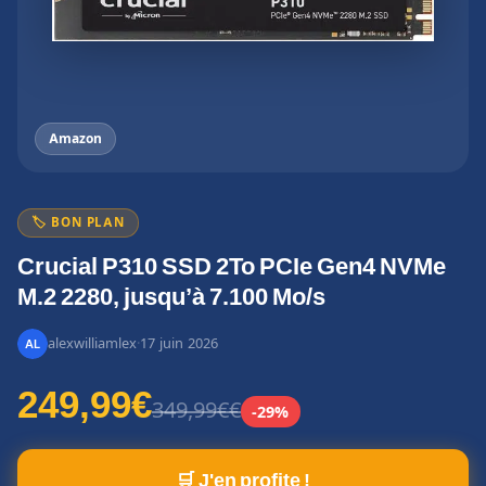
Amazon
🏷️ BON PLAN
Crucial P310 SSD 2To PCIe Gen4 NVMe
M.2 2280, jusqu’à 7.100 Mo/s
alexwilliamlex
·
17 juin 2026
249,99€
349,99€€
-29%
🛒 J'en profite !