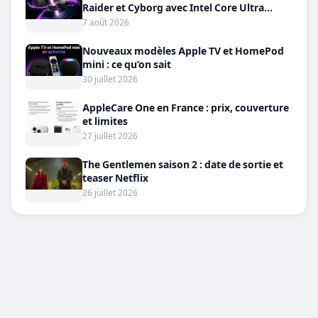
Raider et Cyborg avec Intel Core Ultra
200HX et RTX 50
7 août 2026
Nouveaux modèles Apple TV et HomePod
mini : ce qu’on sait
30 juillet 2026
AppleCare One en France : prix, couverture
et limites
27 juillet 2026
The Gentlemen saison 2 : date de sortie et
teaser Netflix
26 juillet 2026