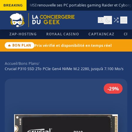
BREAKING
MSI renouvelle ses PC portables gaming Raider et Cyborg a
◆
ZAP-HOSTING
ROYAAL CASINO
CAPTAINCAZ
CRI
Prix vérifié et disponibilité en temps réel
🔥 BON PLAN
Accueil
/
Bons Plans
/
Crucial P310 SSD 2To PCIe Gen4 NVMe M.2 2280, jusqu’à 7.100 Mo/s
✕
-29%