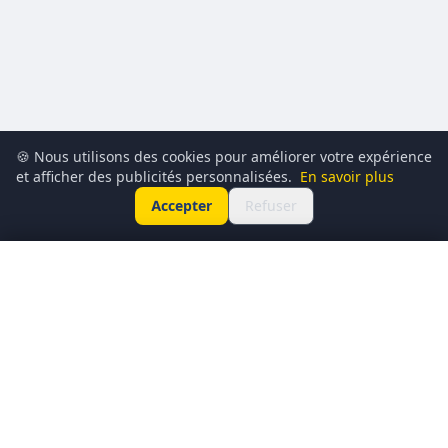
🍪 Nous utilisons des cookies pour améliorer votre expérience
et afficher des publicités personnalisées.
En savoir plus
Accepter
Refuser
249,99€
🛒 J'en profite
349,99€€