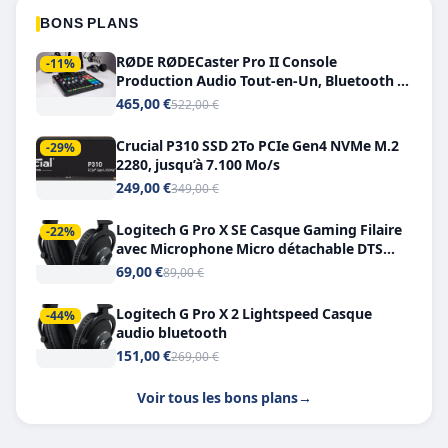
BONS PLANS
RØDE RØDECaster Pro II Console
-11%
Production Audio Tout-en-Un, Bluetooth et
Double USB-C
465,00 €
522,00 €
Crucial P310 SSD 2To PCIe Gen4 NVMe M.2
-29%
2280, jusqu’à 7.100 Mo/s
249,00 €
349,00 €
Logitech G Pro X SE Casque Gaming Filaire
-22%
avec Microphone Micro détachable DTS
Headphone X 7.1
69,00 €
89,00 €
Logitech G Pro X 2 Lightspeed Casque
-44%
audio bluetooth
151,00 €
269,00 €
Voir tous les bons plans
→