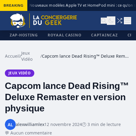
BREAKING
Nouveaux modèles Apple TV et HomePod mini : ce qu’on sa
◆
ZAP-HOSTING
ROYAAL CASINO
CAPTAINCAZ
CRI
Jeux
Accueil
/
/
Capcom lance Dead Rising™ Deluxe Remaster en version physique
Vidéo
✕
JEUX VIDÉO
Capcom lance Dead Rising™
Deluxe Remaster en version
physique
alexwilliamlex
12 novembre 2024
🕐 3 min de lecture
💬 Aucun commentaire