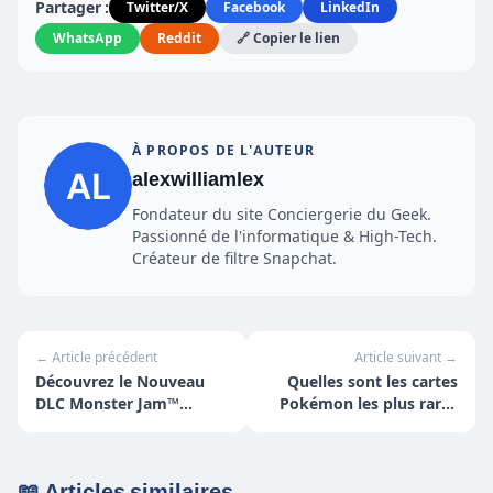
Partager :
Twitter/X
Facebook
LinkedIn
WhatsApp
Reddit
🔗 Copier le lien
À PROPOS DE L'AUTEUR
alexwilliamlex
Fondateur du site Conciergerie du Geek.
Passionné de l'informatique & High-Tech.
Créateur de filtre Snapchat.
← Article précédent
Article suivant →
Découvrez le Nouveau
Quelles sont les cartes
DLC Monster Jam™
Pokémon les plus rares
Showdown - Grave
et précieuses à
Digger™ Legacy : Trois
collectionner ?
Versions Épiques du
📖 Articles similaires
Camion Légendaire !