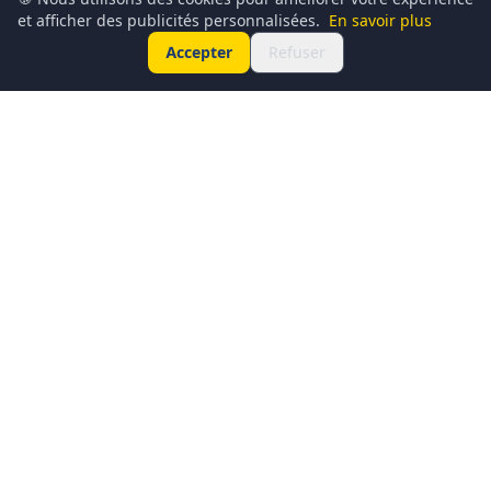
et afficher des publicités personnalisées.
En savoir plus
Accepter
Refuser
Conciergerie du Geek est un média dédié à l’actualité
technologique, au gaming, à la culture geek et au
numérique. Chaque jour, nous partageons les dernières
nouveautés, tendances et innovations à travers un contenu
clair, accessible et passionné.