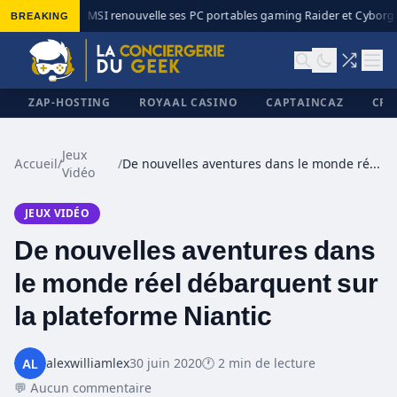
BREAKING
MSI renouvelle ses PC portables gaming Raider et Cyborg a
◆
ZAP-HOSTING
ROYAAL CASINO
CAPTAINCAZ
CRI
Jeux
Accueil
/
/
De nouvelles aventures dans le monde réel débarquent sur la plateforme Niantic
Vidéo
✕
JEUX VIDÉO
De nouvelles aventures dans
le monde réel débarquent sur
la plateforme Niantic
alexwilliamlex
30 juin 2020
🕐 2 min de lecture
💬 Aucun commentaire