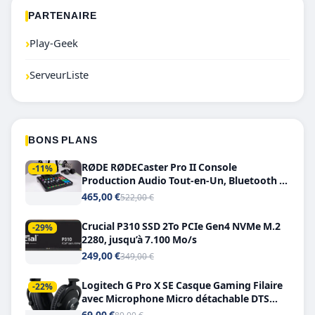
PARTENAIRE
›
Play-Geek
›
ServeurListe
BONS PLANS
RØDE RØDECaster Pro II Console
-11%
Production Audio Tout-en-Un, Bluetooth et
Double USB-C
465,00 €
522,00 €
Crucial P310 SSD 2To PCIe Gen4 NVMe M.2
-29%
2280, jusqu’à 7.100 Mo/s
249,00 €
349,00 €
Logitech G Pro X SE Casque Gaming Filaire
-22%
avec Microphone Micro détachable DTS
Headphone X 7.1
69,00 €