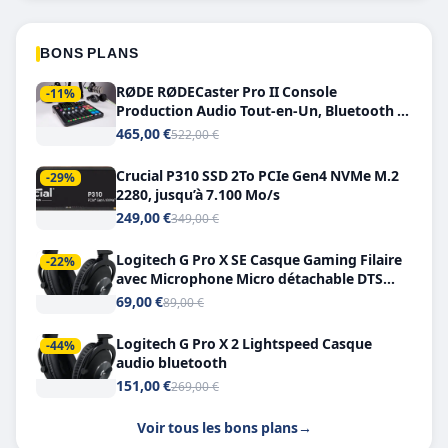
BONS PLANS
RØDE RØDECaster Pro II Console
-11%
Production Audio Tout-en-Un, Bluetooth et
Double USB-C
465,00 €
522,00 €
Crucial P310 SSD 2To PCIe Gen4 NVMe M.2
-29%
2280, jusqu’à 7.100 Mo/s
249,00 €
349,00 €
Logitech G Pro X SE Casque Gaming Filaire
-22%
avec Microphone Micro détachable DTS
Headphone X 7.1
69,00 €
89,00 €
Logitech G Pro X 2 Lightspeed Casque
-44%
audio bluetooth
151,00 €
269,00 €
Voir tous les bons plans
→