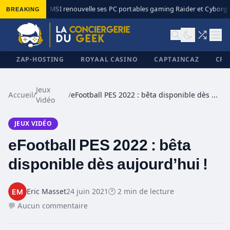
BREAKING
MSI renouvelle ses PC portables gaming Raider et Cyborg a
◆
ZAP-HOSTING
ROYAAL CASINO
CAPTAINCAZ
CRI
Jeux
Accueil
/
/
eFootball PES 2022 : bêta disponible dès aujourd’hui !
Vidéo
✕
JEUX VIDÉO
eFootball PES 2022 : bêta
disponible dès aujourd’hui !
Eric Masset
24 juin 2021
🕐 2 min de lecture
💬 Aucun commentaire