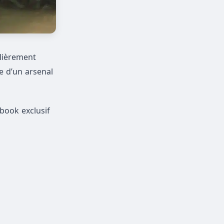
lièrement
de d’un arsenal
tbook exclusif