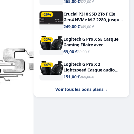
Tout-en-Un, Bluetooth et
465,00 €
522,00 €
Double USB-C
Crucial P310 SSD 2To PCIe
-29%
Gen4 NVMe M.2 2280, jusqu’à
7.100 Mo/s
249,00 €
349,00 €
Logitech G Pro X SE Casque
-22%
Gaming Filaire avec
Microphone Micro
69,00 €
89,00 €
détachable DTS Headphone X
7.1
Logitech G Pro X 2
-44%
Lightspeed Casque audio
bluetooth
151,00 €
269,00 €
Voir tous les bons plans
→