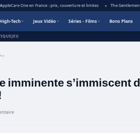
eCare One en France : prix, couverture et limites
The Gentlemen saison
◆
High-Tech
Jeux Vidéo
Séries - Films
Bons Plans
TIQUEJEU
Kaijus, robots, apocalypse imminente s’immiscent dans les rêves d’Iori Fuyusaka !
se imminente s’immiscent 
!
ntaire