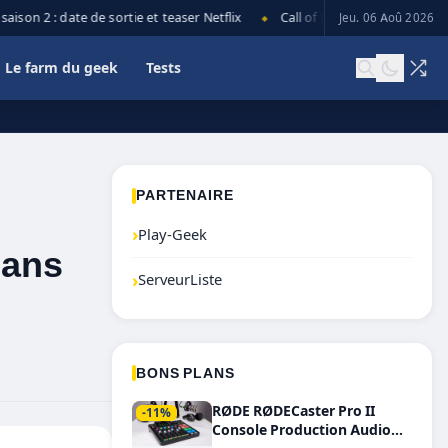
 2 : date de sortie et teaser Netflix
Call of Duty: Black Ops 7 lance s
Jeu. 06 Aoû 2026
◆
Le farm du geek
Tests
PARTENAIRE
›
Play-Geek
dans
›
ServeurListe
BONS PLANS
RØDE RØDECaster Pro II
-11%
Console Production Audio