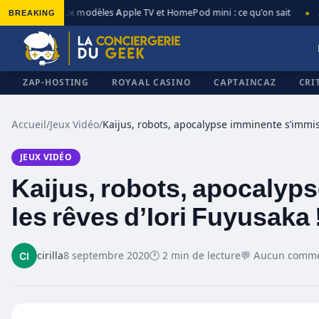
BREAKING
Nouveaux modèles Apple TV et HomePod mini : ce qu’on sait
Appl
◆
◆
ZAP-HOSTING
ROYAAL CASINO
CAPTAINCAZ
CRI
Accueil
/
Jeux Vidéo
/
JEUX VIDÉO
✕
Kaijus, robots, apocalyp
les rêves d’Iori Fuyusaka 
cirilla
8 septembre 2020
🕐 2 min de lecture
💬 Aucun comme