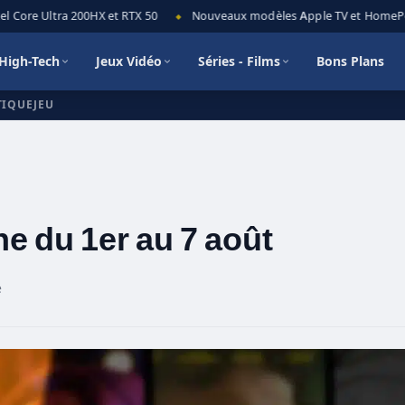
Core Ultra 200HX et RTX 50
Nouveaux modèles Apple TV et HomePod mi
◆
High-Tech
Jeux Vidéo
Séries - Films
Bons Plans
TIQUEJEU
ne du 1er au 7 août
e