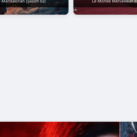
 Mandalorian (saison 02)
Le Monde Merveilleux d