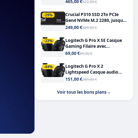
Tout-en-Un, Bluetooth et
465,00 €
522,00 €
Double USB-C
Crucial P310 SSD 2To PCIe
-29%
Gen4 NVMe M.2 2280, jusqu’à
7.100 Mo/s
249,00 €
349,00 €
Logitech G Pro X SE Casque
-22%
Gaming Filaire avec
Microphone Micro
69,00 €
89,00 €
détachable DTS Headphone X
7.1
Logitech G Pro X 2
-44%
Lightspeed Casque audio
bluetooth
151,00 €
269,00 €
Voir tous les bons plans
→