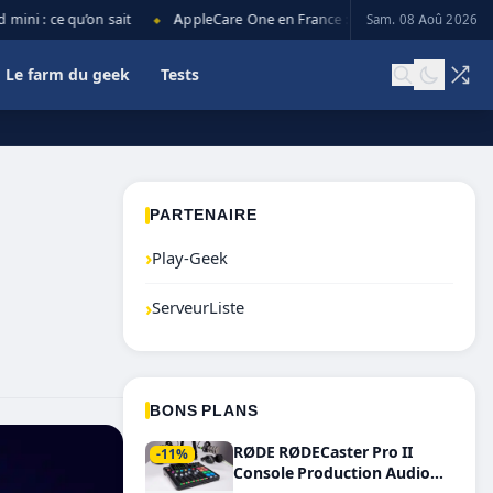
 ce qu’on sait
AppleCare One en France : prix, couverture et limites
Sam. 08 Aoû 2026
◆
Le farm du geek
Tests
PARTENAIRE
›
Play-Geek
›
ServeurListe
BONS PLANS
RØDE RØDECaster Pro II
-11%
Console Production Audio