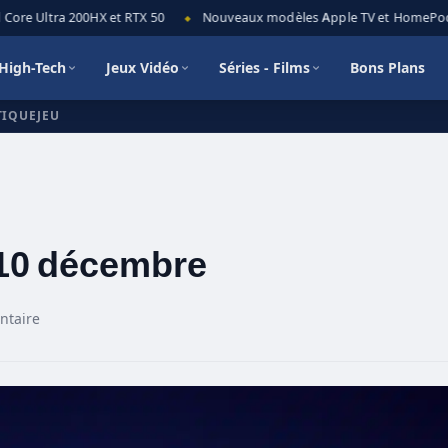
 Ultra 200HX et RTX 50
Nouveaux modèles Apple TV et HomePod mini :
◆
High-Tech
Jeux Vidéo
Séries - Films
Bons Plans
TIQUEJEU
 10 décembre
ntaire