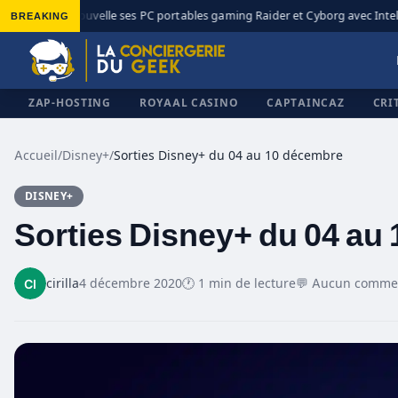
MSI renouvelle ses PC portables gaming Raider et Cyborg avec Intel Core
BREAKING
ZAP-HOSTING
ROYAAL CASINO
CAPTAINCAZ
CRI
Accueil
/
Disney+
/
Sorties Disney+ du 04 au 10 décembre
DISNEY+
✕
Sorties Disney+ du 04 au
cirilla
4 décembre 2020
🕐 1 min de lecture
💬 Aucun comme