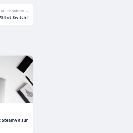
Article suivant →
S4 et Switch !
t SteamVR sur