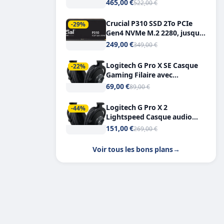
Tout-en-Un, Bluetooth et
465,00 €
522,00 €
Double USB-C
Crucial P310 SSD 2To PCIe
-29%
Gen4 NVMe M.2 2280, jusqu’à
7.100 Mo/s
249,00 €
349,00 €
Logitech G Pro X SE Casque
-22%
Gaming Filaire avec
Microphone Micro
69,00 €
89,00 €
détachable DTS Headphone X
7.1
Logitech G Pro X 2
-44%
Lightspeed Casque audio
bluetooth
151,00 €
269,00 €
Voir tous les bons plans
→