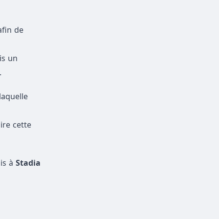
afin de
is un
.
laquelle
ire cette
is à
Stadia