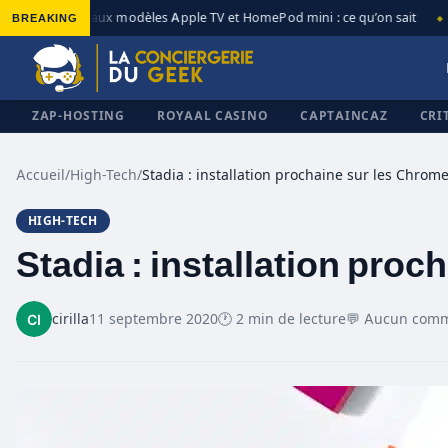
BREAKING
Nouveaux modèles Apple TV et HomePod mini : ce qu’on sait
A
◆
◆
ZAP-HOSTING
ROYAAL CASINO
CAPTAINCAZ
CRI
Accueil
/
High-Tech
/
HIGH-TECH
✕
Stadia : installation pro
cirilla
11 septembre 2020
🕐 2 min de lecture
💬 Aucun comm