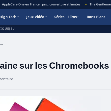
ppleCare One en France : prix, couverture et limites
The Gentlemen sa
◆
High-Tech
Jeux Vidéo
Séries - Films
Bons Plans
TIQUEJEU
Stadia : installation prochaine sur les Chromebooks !
chaine sur les Chromebooks 
entaire