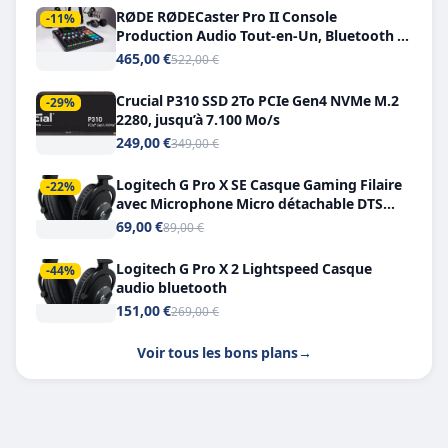
RØDE RØDECaster Pro II Console
-11%
Production Audio Tout-en-Un, Bluetooth et
Double USB-C
465,00 €
522,00 €
Crucial P310 SSD 2To PCIe Gen4 NVMe M.2
-29%
2280, jusqu’à 7.100 Mo/s
249,00 €
349,00 €
Logitech G Pro X SE Casque Gaming Filaire
-22%
avec Microphone Micro détachable DTS
Headphone X 7.1
69,00 €
89,00 €
Logitech G Pro X 2 Lightspeed Casque
-44%
audio bluetooth
151,00 €
269,00 €
Voir tous les bons plans
→