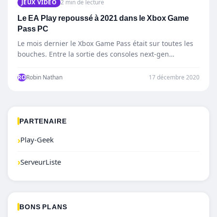
JEUX VIDÉO
2 min de lecture
Le EA Play repoussé à 2021 dans le Xbox Game
Pass PC
Le mois dernier le Xbox Game Pass était sur toutes les
bouches. Entre la sortie des consoles next-gen…
RO
Robin Nathan
17 décembre 2020
PARTENAIRE
›
Play-Geek
›
ServeurListe
BONS PLANS