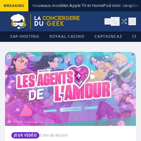
BREAKING
Nouveaux modèles Apple TV et HomePod mini : ce qu’on s
◆
ZAP-HOSTING
ROYAAL CASINO
CAPTAINCAZ
CRI
✕
JEUX VIDÉO
3 min de lecture