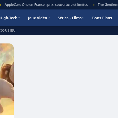
AppleCare One en France : prix, couverture et limites
The Gentlemen 
◆
High-Tech
Jeux Vidéo
Séries - Films
Bons Plans
TIQUEJEU