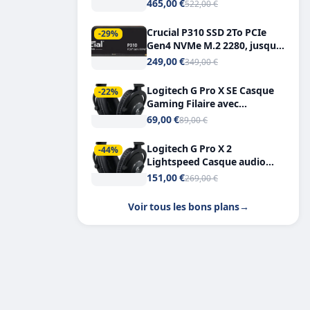
Tout-en-Un, Bluetooth et
465,00 €
522,00 €
Double USB-C
Crucial P310 SSD 2To PCIe
-29%
Gen4 NVMe M.2 2280, jusqu’à
7.100 Mo/s
249,00 €
349,00 €
Logitech G Pro X SE Casque
-22%
Gaming Filaire avec
Microphone Micro
69,00 €
89,00 €
détachable DTS Headphone X
7.1
Logitech G Pro X 2
-44%
Lightspeed Casque audio
bluetooth
151,00 €
269,00 €
Voir tous les bons plans
→