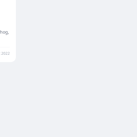
ehog,
et 2022