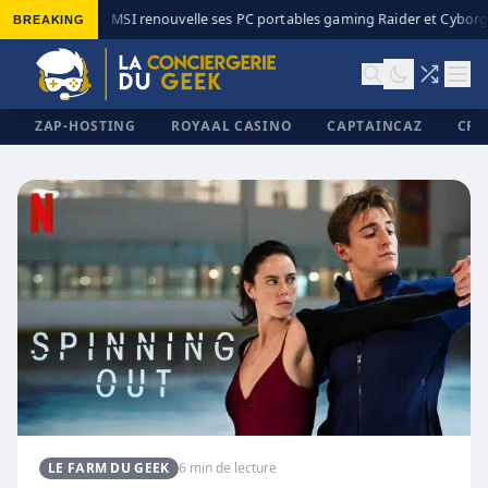
BREAKING
MSI renouvelle ses PC portables gaming Raider et Cyborg 
◆
ZAP-HOSTING
ROYAAL CASINO
CAPTAINCAZ
CRI
✕
LE FARM DU GEEK
6 min de lecture