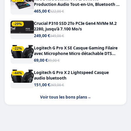
Production Audio Tout-en-Un, Bluetooth et
Double USB-C
465,00 €
522,00 €
Crucial P310 SSD 2To PCIe Gen4 NVMe M.2
-29%
2280, jusqu’à 7.100 Mo/s
249,00 €
349,00 €
Logitech G Pro X SE Casque Gaming Filaire
-22%
avec Microphone Micro détachable DTS
Headphone X 7.1
69,00 €
89,00 €
Logitech G Pro X 2 Lightspeed Casque
-44%
audio bluetooth
151,00 €
269,00 €
Voir tous les bons plans
→