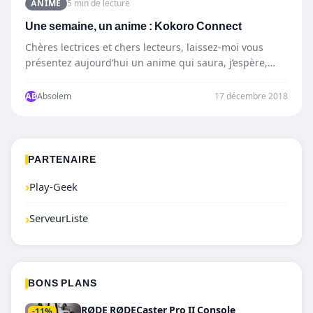
ANIME
5 min de lecture
Une semaine, un anime : Kokoro Connect
Chères lectrices et chers lecteurs, laissez-moi vous
présentez aujourd’hui un anime qui saura, j’espère,
vous divertir cette semaine…
AB
Absolem
17 décembre 2018
PARTENAIRE
›
Play-Geek
›
ServeurListe
BONS PLANS
RØDE RØDECaster Pro II Console
-11%