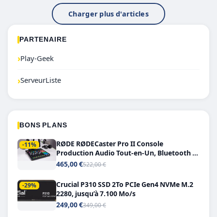
Charger plus d'articles
PARTENAIRE
›
Play-Geek
›
ServeurListe
BONS PLANS
RØDE RØDECaster Pro II Console
-11%
Production Audio Tout-en-Un, Bluetooth et
Double USB-C
465,00 €
522,00 €
Crucial P310 SSD 2To PCIe Gen4 NVMe M.2
-29%
2280, jusqu’à 7.100 Mo/s
249,00 €
349,00 €