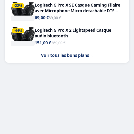
Logitech G Pro X SE Casque Gaming Filaire
-22%
avec Microphone Micro détachable DTS
Headphone X 7.1
69,00 €
89,00 €
Logitech G Pro X 2 Lightspeed Casque
-44%
audio bluetooth
151,00 €
269,00 €
Voir tous les bons plans
→