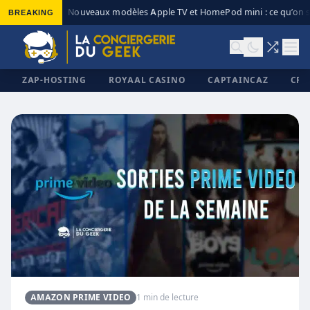
BREAKING
Nouveaux modèles Apple TV et HomePod mini : ce qu’on sa
◆
ZAP-HOSTING
ROYAAL CASINO
CAPTAINCAZ
CRI
✕
AMAZON PRIME VIDEO
1 min de lecture