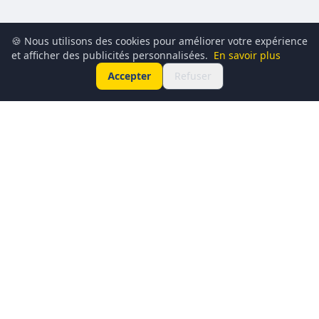
🍪 Nous utilisons des cookies pour améliorer votre expérience
et afficher des publicités personnalisées.
En savoir plus
Accepter
Refuser
Conciergerie du Geek est un média dédié à l’actualité
technologique, au gaming, à la culture geek et au