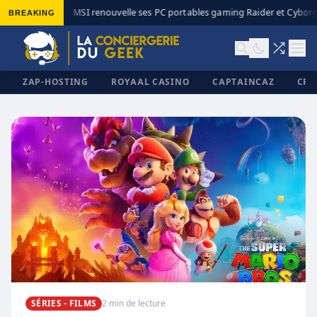
BREAKING
MSI renouvelle ses PC portables gaming Raider et Cyborg 
◆
ZAP-HOSTING
ROYAAL CASINO
CAPTAINCAZ
CRI
✕
SÉRIES - FILMS
2 min de lecture