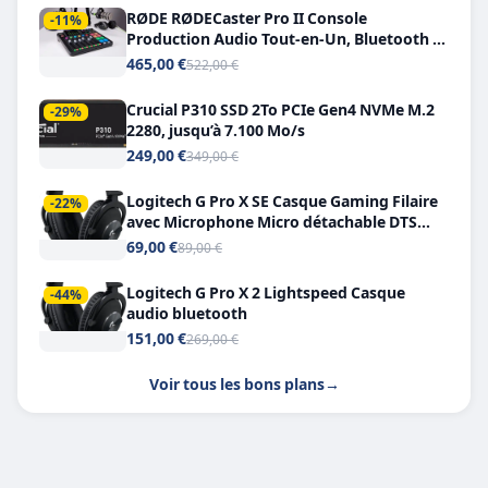
RØDE RØDECaster Pro II Console
-11%
Production Audio Tout-en-Un, Bluetooth et
Double USB-C
465,00 €
522,00 €
Crucial P310 SSD 2To PCIe Gen4 NVMe M.2
-29%
2280, jusqu’à 7.100 Mo/s
249,00 €
349,00 €
Logitech G Pro X SE Casque Gaming Filaire
-22%
avec Microphone Micro détachable DTS
Headphone X 7.1
69,00 €
89,00 €
Logitech G Pro X 2 Lightspeed Casque
-44%
audio bluetooth
151,00 €
269,00 €
Voir tous les bons plans
→