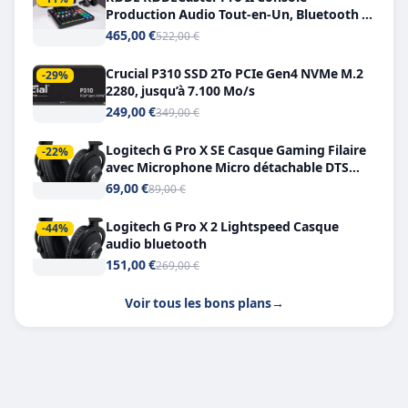
Production Audio Tout-en-Un, Bluetooth et
Double USB-C
465,00 €
522,00 €
Crucial P310 SSD 2To PCIe Gen4 NVMe M.2
-29%
2280, jusqu’à 7.100 Mo/s
249,00 €
349,00 €
Logitech G Pro X SE Casque Gaming Filaire
-22%
avec Microphone Micro détachable DTS
Headphone X 7.1
69,00 €
89,00 €
Logitech G Pro X 2 Lightspeed Casque
-44%
audio bluetooth
151,00 €
269,00 €
Voir tous les bons plans
→