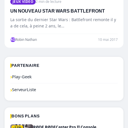
JEUX VIDÉO
2 min de lecture
UN NOUVEAU STAR WARS BATTLEFRONT
La sortie du dernier Star Wars : Battlefront remonte il y
a de cela, à peine 2 ans, le…
RO
Robin Nathan
10 mai 2017
PARTENAIRE
›
Play-Geek
›
ServeurListe
BONS PLANS
RØDE RØDECaster Pro II Console
-11%