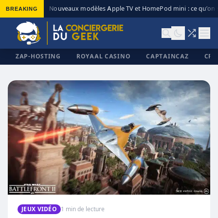
BREAKING
Nouveaux modèles Apple TV et HomePod mini : ce qu’on s
◆
ZAP-HOSTING
ROYAAL CASINO
CAPTAINCAZ
CRI
✕
JEUX VIDÉO
1 min de lecture