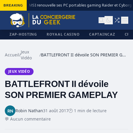
BREAKING
MSI renouvelle ses PC portables gaming Raider et Cyborg a
◆
ZAP-HOSTING
ROYAAL CASINO
CAPTAINCAZ
CRI
Jeux
Accueil
/
/
BATTLEFRONT II dévoile SON PREMIER GAMEPLAY
Vidéo
✕
JEUX VIDÉO
BATTLEFRONT II dévoile
SON PREMIER GAMEPLAY
Robin Nathan
31 août 2017
🕐 1 min de lecture
💬 Aucun commentaire