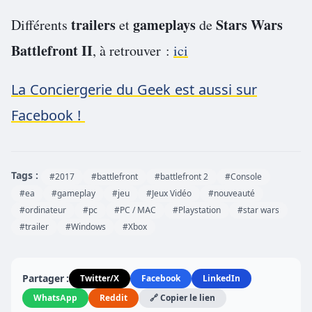
trailers
gameplays
Stars Wars
Différents
et
de
Battlefront II
, à retrouver :
ici
La Conciergerie du Geek est aussi sur
Facebook !
Tags :
#2017
#battlefront
#battlefront 2
#Console
#ea
#gameplay
#jeu
#Jeux Vidéo
#nouveauté
#ordinateur
#pc
#PC / MAC
#Playstation
#star wars
#trailer
#Windows
#Xbox
Partager :
Twitter/X
Facebook
LinkedIn
WhatsApp
Reddit
🔗 Copier le lien