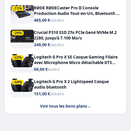
RØDE RØDECaster Pro II Console
-11%
Production Audio Tout-en-Un, Bluetooth et
Double USB-C
465,00 €
522,00 €
Crucial P310 SSD 2To PCIe Gen4 NVMe M.2
-29%
2280, jusqu’à 7.100 Mo/s
249,00 €
349,00 €
Logitech G Pro X SE Casque Gaming Filaire
-22%
avec Microphone Micro détachable DTS
Headphone X 7.1
69,00 €
89,00 €
Logitech G Pro X 2 Lightspeed Casque
-44%
audio bluetooth
151,00 €
269,00 €
Voir tous les bons plans
→