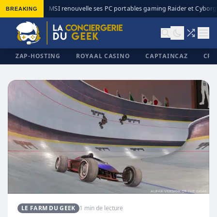
BREAKING
MSI renouvelle ses PC portables gaming Raider et Cyborg 
◆
ZAP-HOSTING
ROYAAL CASINO
CAPTAINCAZ
CRI
✕
LE FARM DU GEEK
1 min de lecture