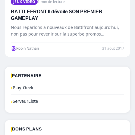
JEUX VIDÉO
1 min de lecture
BATTLEFRONT II dévoile SON PREMIER
GAMEPLAY
Nous reparlons a nouveaux de Battlfront aujourd’hui,
non pas pour revenir sur la superbe promos
actuellement en cours…
RO
Robin Nathan
31 août 2017
PARTENAIRE
›
Play-Geek
›
ServeurListe
BONS PLANS