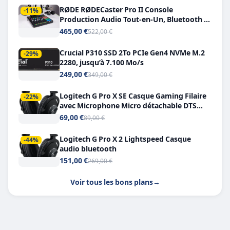
RØDE RØDECaster Pro II Console
-11%
Production Audio Tout-en-Un, Bluetooth et
Double USB-C
465,00 €
522,00 €
Crucial P310 SSD 2To PCIe Gen4 NVMe M.2
-29%
2280, jusqu’à 7.100 Mo/s
249,00 €
349,00 €
Logitech G Pro X SE Casque Gaming Filaire
-22%
avec Microphone Micro détachable DTS
Headphone X 7.1
69,00 €
89,00 €
Logitech G Pro X 2 Lightspeed Casque
-44%
audio bluetooth
151,00 €
269,00 €
Voir tous les bons plans
→