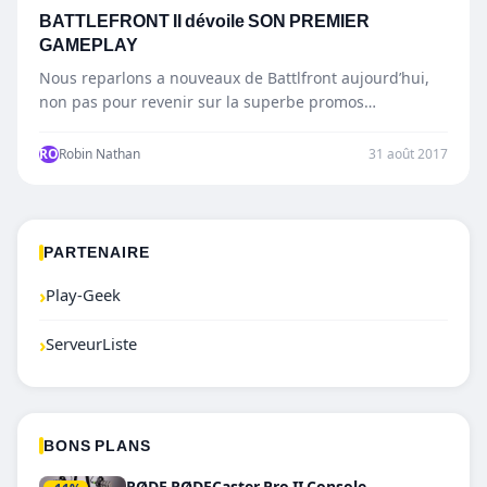
BATTLEFRONT II dévoile SON PREMIER
GAMEPLAY
Nous reparlons a nouveaux de Battlfront aujourd’hui,
non pas pour revenir sur la superbe promos
actuellement en cours…
RO
Robin Nathan
31 août 2017
PARTENAIRE
›
Play-Geek
›
ServeurListe
BONS PLANS
RØDE RØDECaster Pro II Console