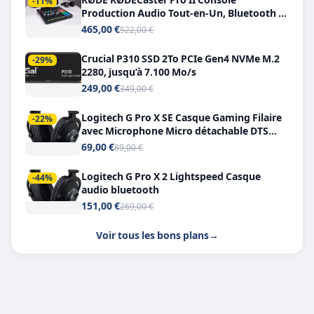
-11%
Production Audio Tout-en-Un, Bluetooth et
Double USB-C
465,00 €
522,00 €
Crucial P310 SSD 2To PCIe Gen4 NVMe M.2
-29%
2280, jusqu’à 7.100 Mo/s
249,00 €
349,00 €
Logitech G Pro X SE Casque Gaming Filaire
-22%
avec Microphone Micro détachable DTS
Headphone X 7.1
69,00 €
89,00 €
Logitech G Pro X 2 Lightspeed Casque
-44%
audio bluetooth
151,00 €
269,00 €
Voir tous les bons plans
→