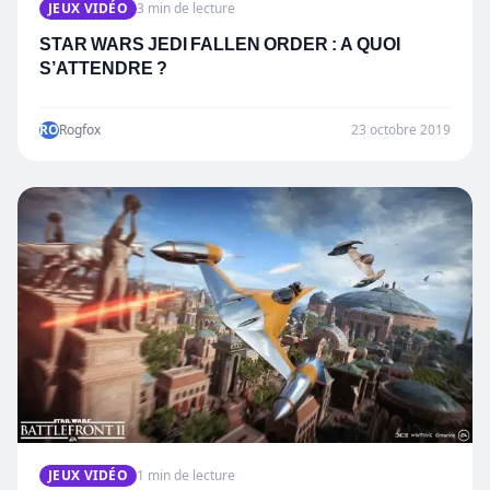
JEUX VIDÉO
3 min de lecture
STAR WARS JEDI FALLEN ORDER : A QUOI
S’ATTENDRE ?
RO
Rogfox
23 octobre 2019
JEUX VIDÉO
1 min de lecture