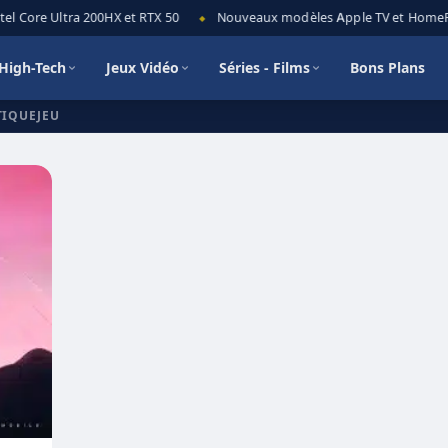
el Core Ultra 200HX et RTX 50
Nouveaux modèles Apple TV et HomePod 
◆
High-Tech
Jeux Vidéo
Séries - Films
Bons Plans
TIQUEJEU