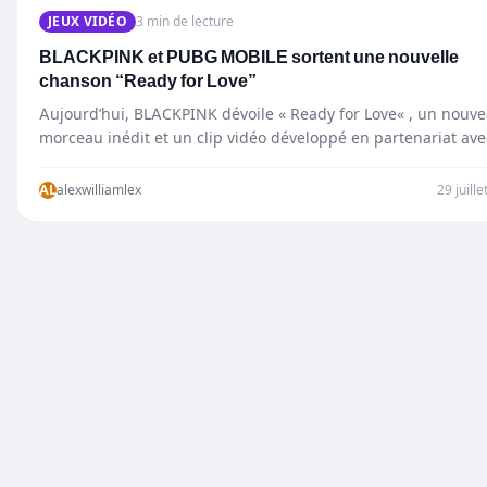
JEUX VIDÉO
3 min de lecture
BLACKPINK et PUBG MOBILE sortent une nouvelle
chanson “Ready for Love”
Aujourd’hui, BLACKPINK dévoile « Ready for Love« , un nouv
morceau inédit et un clip vidéo développé en partenariat ave
l’un des…
AL
alexwilliamlex
29 juill