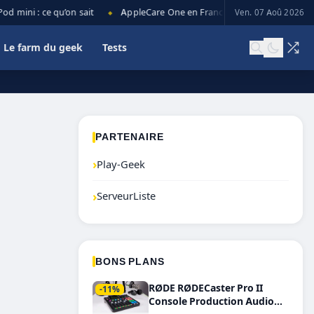
mini : ce qu’on sait
AppleCare One en France : prix, couverture et l
Ven. 07 Aoû 2026
◆
Le farm du geek
Tests
PARTENAIRE
›
Play-Geek
›
ServeurListe
BONS PLANS
RØDE RØDECaster Pro II
-11%
Console Production Audio