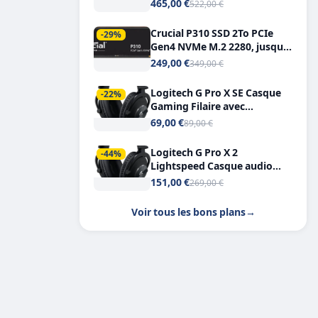
Tout-en-Un, Bluetooth et
465,00 €
522,00 €
Double USB-C
Crucial P310 SSD 2To PCIe
-29%
Gen4 NVMe M.2 2280, jusqu’à
7.100 Mo/s
249,00 €
349,00 €
Logitech G Pro X SE Casque
-22%
Gaming Filaire avec
Microphone Micro
69,00 €
89,00 €
détachable DTS Headphone X
7.1
Logitech G Pro X 2
-44%
Lightspeed Casque audio
bluetooth
151,00 €
269,00 €
Voir tous les bons plans
→