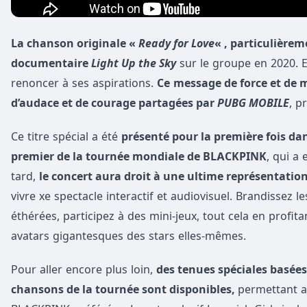
La chanson originale «
Ready for Love
« , particulière
documentaire
Light Up the Sky
sur le groupe en 2020. E
renoncer à ses aspirations.
Ce
message de force et de 
d’audace et de courage partagées par
PUBG MOBILE
, p
Ce titre spécial a été
présenté pour la première fois da
premier de la tournée mondiale de BLACKPINK
, qui a
tard,
l
e concert aura droit à une ultime représentatio
vivre xe spectacle interactif et audiovisuel. Brandissez
éthérées, participez à des mini-jeux, tout cela en prof
avatars gigantesques des stars elles-mêmes.
Pour aller encore plus loin,
des tenues spéciales basée
chansons de la tournée sont disponibles,
permettant au