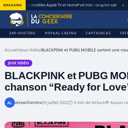
BREAKING
Nouveaux modèles Apple TV et HomePod mini : ce qu’on sait
Ap
◆
◆
ZAP-HOSTING
ROYAAL CASINO
CAPTAINCAZ
CRI
Accueil
/
Jeux Vidéo
/
JEUX VIDÉO
✕
BLACKPINK et PUBG MOBI
chanson “Ready for Love
alexwilliamlex
29 juillet 2022
🕐 3 min de lecture
💬 Aucun c