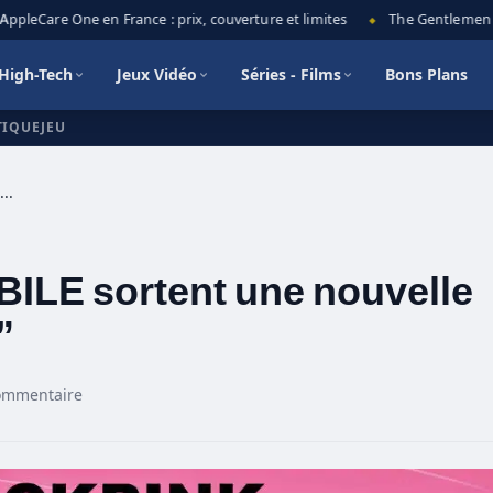
pleCare One en France : prix, couverture et limites
The Gentlemen sais
◆
High-Tech
Jeux Vidéo
Séries - Films
Bons Plans
TIQUEJEU
BLACKPINK et PUBG MOBILE sortent une nouvelle chanson “Ready for Love”
LE sortent une nouvelle
”
ommentaire