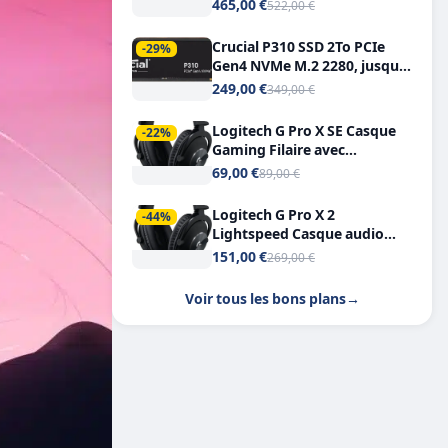
Tout-en-Un, Bluetooth et
465,00 €
522,00 €
Double USB-C
Crucial P310 SSD 2To PCIe
-29%
Gen4 NVMe M.2 2280, jusqu’à
7.100 Mo/s
249,00 €
349,00 €
Logitech G Pro X SE Casque
-22%
Gaming Filaire avec
Microphone Micro
69,00 €
89,00 €
détachable DTS Headphone X
7.1
Logitech G Pro X 2
-44%
Lightspeed Casque audio
bluetooth
151,00 €
269,00 €
Voir tous les bons plans
→