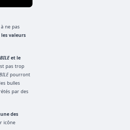
 à ne pas
les valeurs
BILE
et le
est pas trop
BILE
pourront
des bulles
rétés par des
cune des
r icône