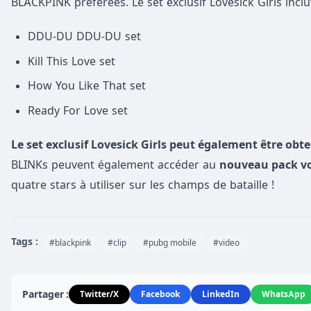
BLACKPINK préférées. Le set exclusif Lovesick Girls inclu
DDU-DU DDU-DU set
Kill This Love set
How You Like That set
Ready For Love set
Le set exclusif Lovesick Girls peut également être ob
BLINKs peuvent également accéder au
nouveau pack v
quatre stars à utiliser sur les champs de bataille !
Tags :
#blackpink
#clip
#pubg mobile
#video
Partager :
Twitter/X
Facebook
LinkedIn
WhatsApp