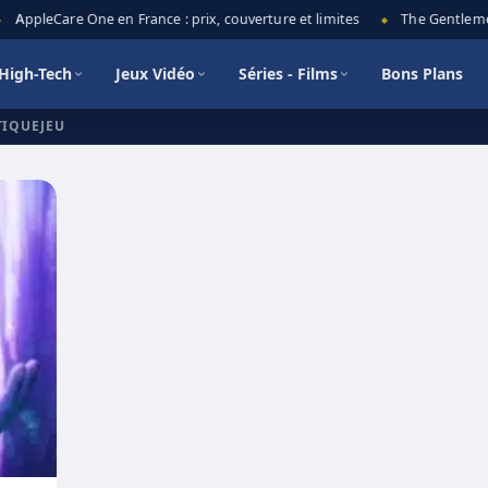
AppleCare One en France : prix, couverture et limites
The Gentlemen 
◆
High-Tech
Jeux Vidéo
Séries - Films
Bons Plans
TIQUEJEU