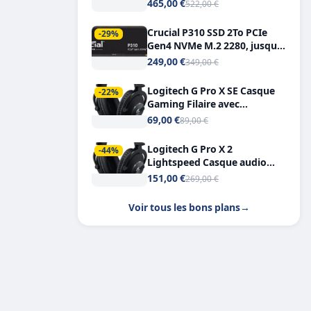
Tout-en-Un, Bluetooth et
465,00 €
522,00 €
Double USB-C
Crucial P310 SSD 2To PCIe
-29%
Gen4 NVMe M.2 2280, jusqu’à
7.100 Mo/s
249,00 €
349,00 €
Logitech G Pro X SE Casque
-22%
Gaming Filaire avec
Microphone Micro
69,00 €
89,00 €
détachable DTS Headphone X
7.1
Logitech G Pro X 2
-44%
Lightspeed Casque audio
bluetooth
151,00 €
269,00 €
Voir tous les bons plans
→