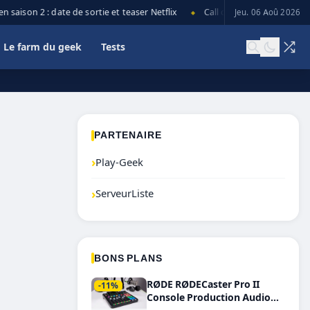
saison 2 : date de sortie et teaser Netflix
Call of Duty: Black Ops 7 l
Jeu. 06 Aoû 2026
◆
Le farm du geek
Tests
PARTENAIRE
›
Play-Geek
›
ServeurListe
BONS PLANS
RØDE RØDECaster Pro II
-11%
Console Production Audio