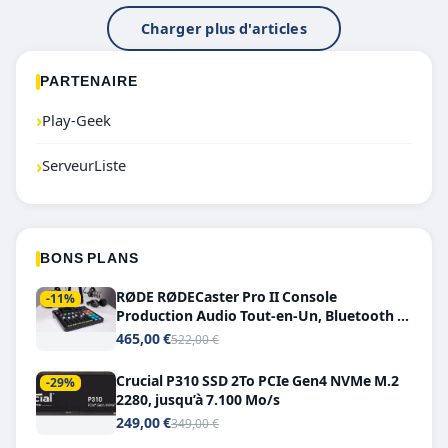
Charger plus d'articles
PARTENAIRE
›
Play-Geek
›
ServeurListe
BONS PLANS
RØDE RØDECaster Pro II Console
-11%
Production Audio Tout-en-Un, Bluetooth et
Double USB-C
465,00 €
522,00 €
Crucial P310 SSD 2To PCIe Gen4 NVMe M.2
-29%
2280, jusqu’à 7.100 Mo/s
249,00 €
349,00 €