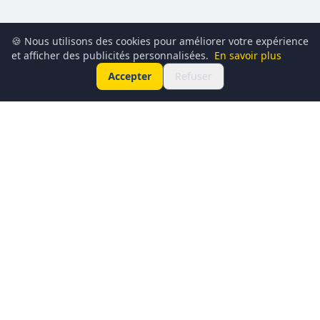
🍪 Nous utilisons des cookies pour améliorer votre expérience
et afficher des publicités personnalisées.
En savoir plus
Accepter
Refuser
Conciergerie du Geek est un média dédié à l’actualité
technologique, au gaming, à la culture geek et au