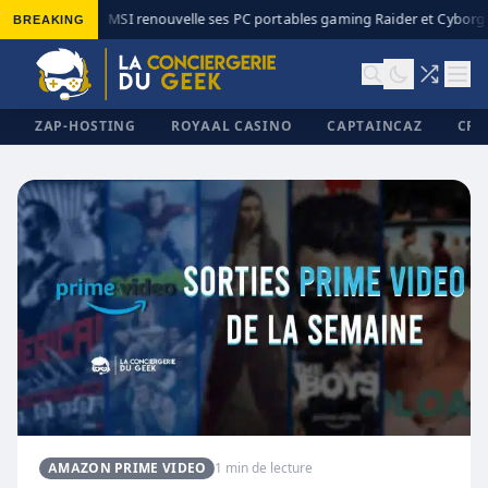
BREAKING
MSI renouvelle ses PC portables gaming Raider et Cyborg a
◆
ZAP-HOSTING
ROYAAL CASINO
CAPTAINCAZ
CRI
✕
AMAZON PRIME VIDEO
1 min de lecture