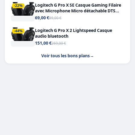
Logitech G Pro X SE Casque Gaming Filaire
-22%
avec Microphone Micro détachable DTS
Headphone X 7.1
69,00 €
89,00 €
Logitech G Pro X 2 Lightspeed Casque
-44%
audio bluetooth
151,00 €
269,00 €
Voir tous les bons plans
→