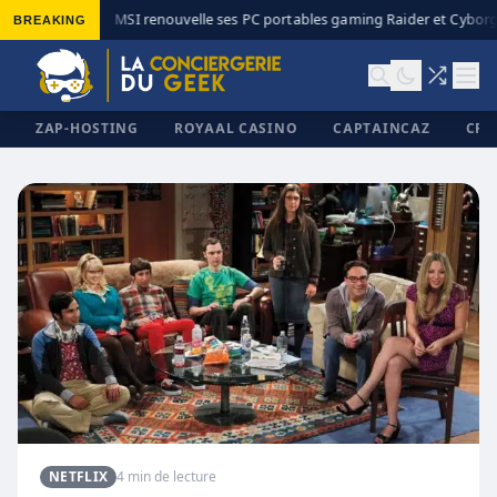
BREAKING
MSI renouvelle ses PC portables gaming Raider et Cyborg 
◆
ZAP-HOSTING
ROYAAL CASINO
CAPTAINCAZ
CRI
✕
NETFLIX
4 min de lecture