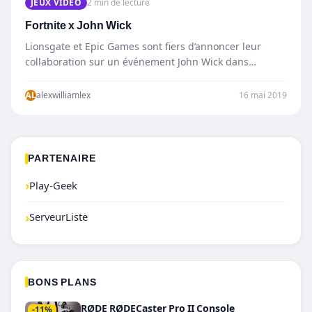
JEUX VIDÉO
2 min de lecture
Fortnite x John Wick
Lionsgate et Epic Games sont fiers d’annoncer leur
collaboration sur un événement John Wick dans
Fortnite qui débute dès aujourd’hui, le…
AL
alexwilliamlex
16 mai 2019
PARTENAIRE
›
Play-Geek
›
ServeurListe
BONS PLANS
RØDE RØDECaster Pro II Console
-11%