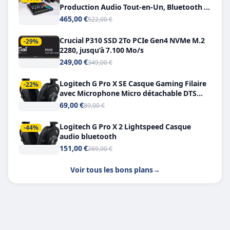
Production Audio Tout-en-Un, Bluetooth et
Double USB-C
465,00 €
522,00 €
Crucial P310 SSD 2To PCIe Gen4 NVMe M.2
-29%
2280, jusqu’à 7.100 Mo/s
249,00 €
349,00 €
Logitech G Pro X SE Casque Gaming Filaire
-22%
avec Microphone Micro détachable DTS
Headphone X 7.1
69,00 €
89,00 €
Logitech G Pro X 2 Lightspeed Casque
-44%
audio bluetooth
151,00 €
269,00 €
Voir tous les bons plans
→