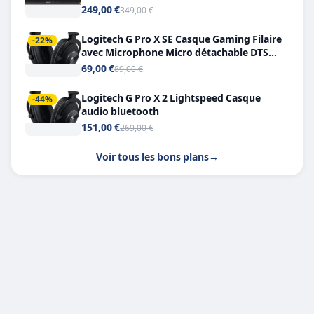
249,00 €
349,00 €
Logitech G Pro X SE Casque Gaming Filaire
-22%
avec Microphone Micro détachable DTS
Headphone X 7.1
69,00 €
89,00 €
Logitech G Pro X 2 Lightspeed Casque
-44%
audio bluetooth
151,00 €
269,00 €
Voir tous les bons plans
→