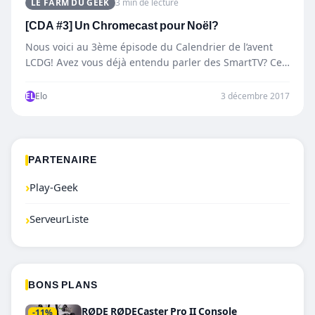
LE FARM DU GEEK
3 min de lecture
[CDA #3] Un Chromecast pour Noël?
Nous voici au 3ème épisode du Calendrier de l’avent
LCDG! Avez vous déjà entendu parler des SmartTV? Ce…
EL
Elo
3 décembre 2017
PARTENAIRE
›
Play-Geek
›
ServeurListe
BONS PLANS
RØDE RØDECaster Pro II Console
-11%