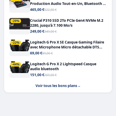
Production Audio Tout-en-Un, Bluetooth et
Double USB-C
465,00 €
522,00 €
Crucial P310 SSD 2To PCIe Gen4 NVMe M.2
-29%
2280, jusqu’à 7.100 Mo/s
249,00 €
349,00 €
Logitech G Pro X SE Casque Gaming Filaire
-22%
avec Microphone Micro détachable DTS
Headphone X 7.1
69,00 €
89,00 €
Logitech G Pro X 2 Lightspeed Casque
-44%
audio bluetooth
151,00 €
269,00 €
Voir tous les bons plans
→