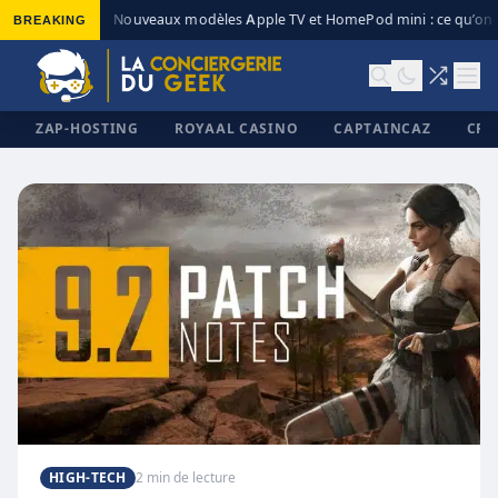
BREAKING
Nouveaux modèles Apple TV et HomePod mini : ce qu’on s
◆
ZAP-HOSTING
ROYAAL CASINO
CAPTAINCAZ
CRI
✕
HIGH-TECH
2 min de lecture