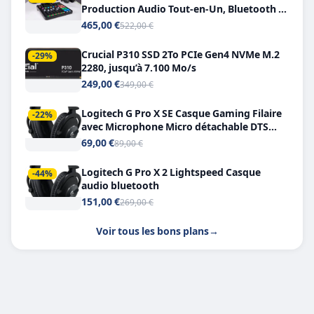
Production Audio Tout-en-Un, Bluetooth et
Double USB-C
465,00 €
522,00 €
Crucial P310 SSD 2To PCIe Gen4 NVMe M.2
-29%
2280, jusqu’à 7.100 Mo/s
249,00 €
349,00 €
Logitech G Pro X SE Casque Gaming Filaire
-22%
avec Microphone Micro détachable DTS
Headphone X 7.1
69,00 €
89,00 €
Logitech G Pro X 2 Lightspeed Casque
-44%
audio bluetooth
151,00 €
269,00 €
Voir tous les bons plans
→