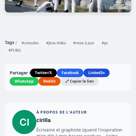
Tags :
#consoles
#Jeux Vidéo
#mise à jour
#pc
#PUBG
Partager :
Twitter/X
Facebook
LinkedIn
WhatsApp
Reddit
🔗 Copier le lien
À PROPOS DE L'AUTEUR
cirilla
Écrivaine et graphiste (quand l'inspiration
m'en dit) à mes heures perdues... J'aime