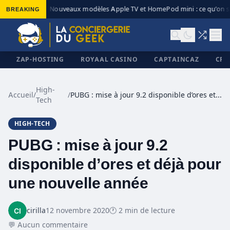
BREAKING
Nouveaux modèles Apple TV et HomePod mini : ce qu’on sa
◆
ZAP-HOSTING
ROYAAL CASINO
CAPTAINCAZ
CRI
High-
Accueil
/
/
PUBG : mise à jour 9.2 disponible d’ores et déjà pour une nouvelle année
Tech
✕
HIGH-TECH
PUBG : mise à jour 9.2
disponible d’ores et déjà pour
une nouvelle année
cirilla
12 novembre 2020
🕐 2 min de lecture
💬 Aucun commentaire