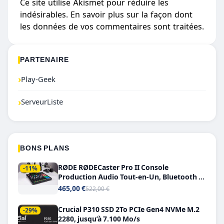
Ce site utilise Akismet pour réduire les
indésirables.
En savoir plus sur la façon dont
les données de vos commentaires sont traitées
.
PARTENAIRE
›
Play-Geek
›
ServeurListe
BONS PLANS
RØDE RØDECaster Pro II Console
-11%
Production Audio Tout-en-Un, Bluetooth et
Double USB-C
465,00 €
522,00 €
Crucial P310 SSD 2To PCIe Gen4 NVMe M.2
-29%
2280, jusqu’à 7.100 Mo/s