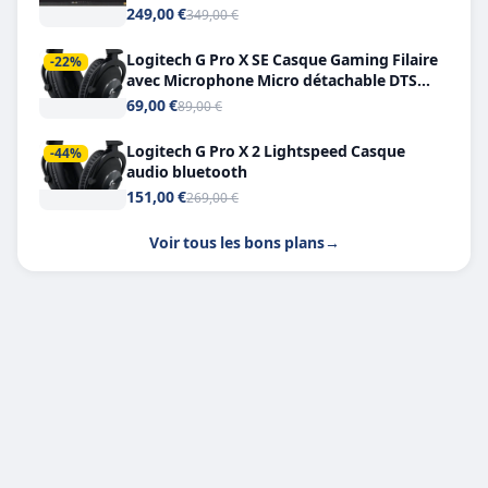
249,00 €
349,00 €
Logitech G Pro X SE Casque Gaming Filaire
-22%
avec Microphone Micro détachable DTS
Headphone X 7.1
69,00 €
89,00 €
Logitech G Pro X 2 Lightspeed Casque
-44%
audio bluetooth
151,00 €
269,00 €
Voir tous les bons plans
→