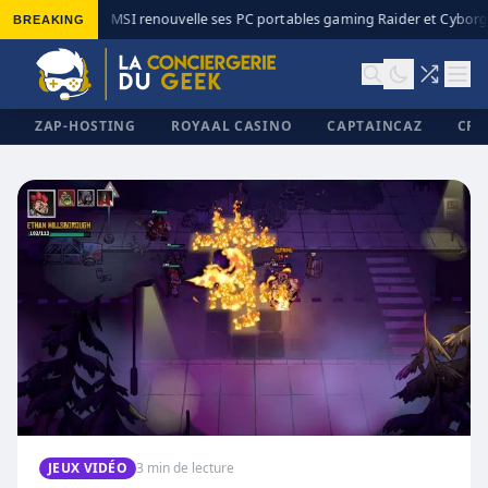
BREAKING
MSI renouvelle ses PC portables gaming Raider et Cyborg 
◆
ZAP-HOSTING
ROYAAL CASINO
CAPTAINCAZ
CRI
✕
JEUX VIDÉO
3 min de lecture