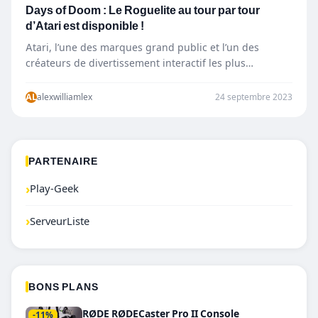
Days of Doom : Le Roguelite au tour par tour
d’Atari est disponible !
Atari, l’une des marques grand public et l’un des
créateurs de divertissement interactif les plus
emblématiques au monde,…
AL
alexwilliamlex
24 septembre 2023
PARTENAIRE
›
Play-Geek
›
ServeurListe
BONS PLANS
RØDE RØDECaster Pro II Console
-11%