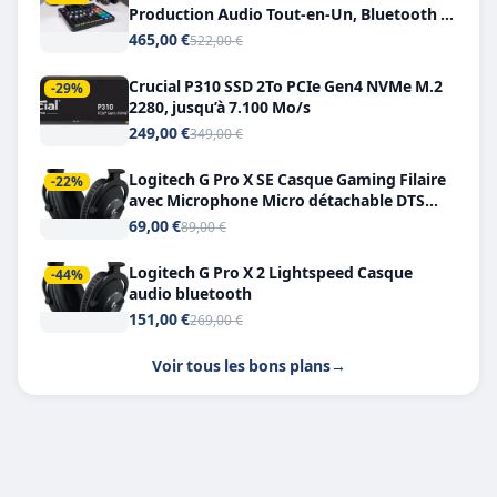
Production Audio Tout-en-Un, Bluetooth et
Double USB-C
465,00 €
522,00 €
Crucial P310 SSD 2To PCIe Gen4 NVMe M.2
-29%
2280, jusqu’à 7.100 Mo/s
249,00 €
349,00 €
Logitech G Pro X SE Casque Gaming Filaire
-22%
avec Microphone Micro détachable DTS
Headphone X 7.1
69,00 €
89,00 €
Logitech G Pro X 2 Lightspeed Casque
-44%
audio bluetooth
151,00 €
269,00 €
Voir tous les bons plans
→