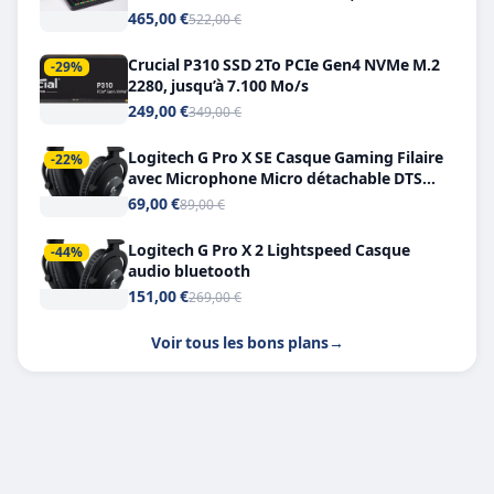
Double USB-C
465,00 €
522,00 €
Crucial P310 SSD 2To PCIe Gen4 NVMe M.2
-29%
2280, jusqu’à 7.100 Mo/s
249,00 €
349,00 €
Logitech G Pro X SE Casque Gaming Filaire
-22%
avec Microphone Micro détachable DTS
Headphone X 7.1
69,00 €
89,00 €
Logitech G Pro X 2 Lightspeed Casque
-44%
audio bluetooth
151,00 €
269,00 €
Voir tous les bons plans
→