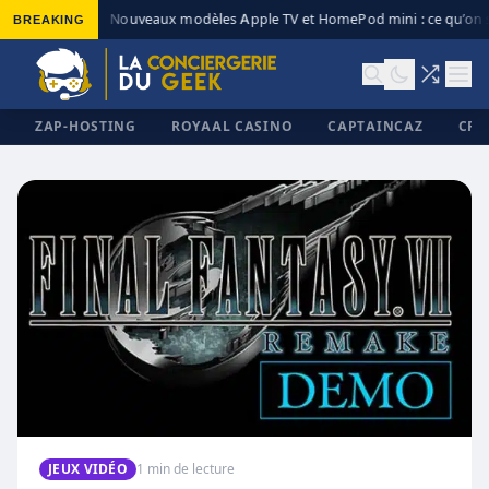
BREAKING
Nouveaux modèles Apple TV et HomePod mini : ce qu’on s
◆
ZAP-HOSTING
ROYAAL CASINO
CAPTAINCAZ
CRI
✕
JEUX VIDÉO
1 min de lecture