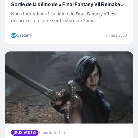
Sortie de la démo de « Final Fantasy VII Remake »
Nous l’attendions ! La démo de Final Fantasy VII est
désormais en ligne sur le store de Sony…
GA
Gaëtan P
3 mars 2020
JEUX VIDÉO
3 min de lecture