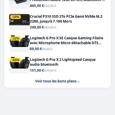
Double USB-C
465,00 €
522,00 €
Crucial P310 SSD 2To PCIe Gen4 NVMe M.2
-29%
2280, jusqu’à 7.100 Mo/s
249,00 €
349,00 €
Logitech G Pro X SE Casque Gaming Filaire
-22%
avec Microphone Micro détachable DTS
Headphone X 7.1
69,00 €
89,00 €
Logitech G Pro X 2 Lightspeed Casque
-44%
audio bluetooth
151,00 €
269,00 €
Voir tous les bons plans
→