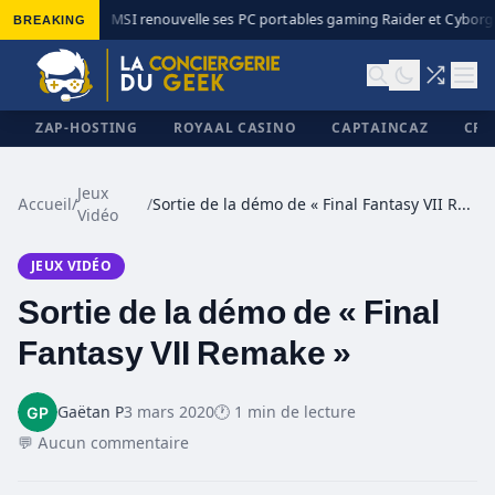
BREAKING
MSI renouvelle ses PC portables gaming Raider et Cyborg a
◆
ZAP-HOSTING
ROYAAL CASINO
CAPTAINCAZ
CRI
Jeux
Accueil
/
/
Sortie de la démo de « Final Fantasy VII Remake »
Vidéo
✕
JEUX VIDÉO
Sortie de la démo de « Final
Fantasy VII Remake »
Gaëtan P
3 mars 2020
🕐 1 min de lecture
💬 Aucun commentaire