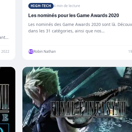
HIGH-TECH
4 min de lecture
Les nominés pour les Game Awards 2020
Les nominés des Game Awards 2020 sont là. Découvre
dans les 31 catégories, ainsi que nos…
ant
 2022
RO
Robin Nathan
1