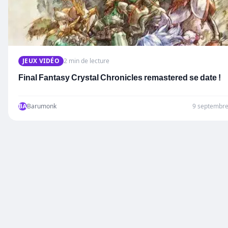
JEUX VIDÉO
2 min de lecture
Final Fantasy Crystal Chronicles remastered se date !
BA
Barumonk
9 septembr