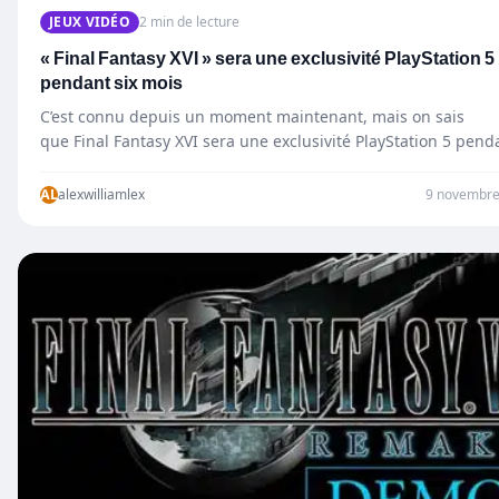
JEUX VIDÉO
2 min de lecture
« Final Fantasy XVI » sera une exclusivité PlayStation 5
pendant six mois
C’est connu depuis un moment maintenant, mais on sais
que Final Fantasy XVI sera une exclusivité PlayStation 5 pend
au moins six…
AL
alexwilliamlex
9 novembre