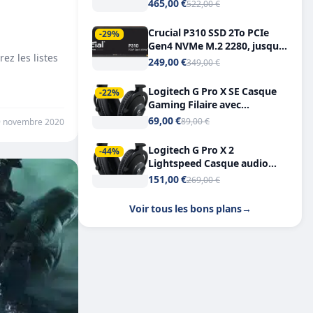
Tout-en-Un, Bluetooth et
465,00 €
522,00 €
Double USB-C
Crucial P310 SSD 2To PCIe
-29%
Gen4 NVMe M.2 2280, jusqu’à
z les listes
7.100 Mo/s
249,00 €
349,00 €
Logitech G Pro X SE Casque
-22%
Gaming Filaire avec
Microphone Micro
69,00 €
89,00 €
9 novembre 2020
détachable DTS Headphone X
7.1
Logitech G Pro X 2
-44%
Lightspeed Casque audio
bluetooth
151,00 €
269,00 €
Voir tous les bons plans
→