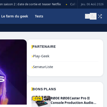
aison 2 : date de sortie et teaser Netflix
Call of Duty: Black Ops 7 la
Jeu. 06 Aoû 2026
◆
Le farm du geek
Tests
PARTENAIRE
›
Play-Geek
›
ServeurListe
BONS PLANS
RØDE RØDECaster Pro II
-11%
Console Production Audio