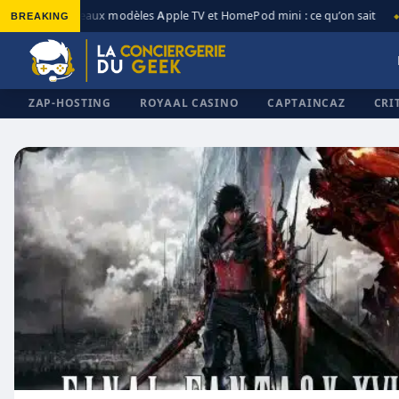
BREAKING
Nouveaux modèles Apple TV et HomePod mini : ce qu’on sait
◆
◆
ZAP-HOSTING
ROYAAL CASINO
CAPTAINCAZ
CRI
✕