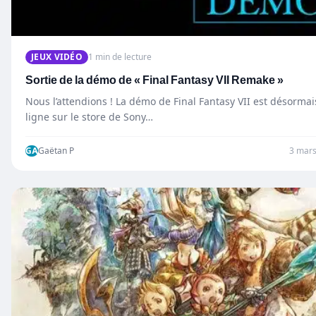
JEUX VIDÉO
1 min de lecture
Sortie de la démo de « Final Fantasy VII Remake »
Nous l’attendions ! La démo de Final Fantasy VII est désormai
ligne sur le store de Sony…
GA
Gaëtan P
3 mar