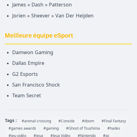
James « Dash » Patterson
Jorien « Sheever » Van Der Heijden
Meilleure équipe eSport
Damwon Gaming
Dallas Empire
G2 Esports
San Francisco Shock
Team Secret
Tags :
#animal crossing
#Console
#doom
#Final Fantasy
#games awards
#gaming
#Ghost of Tsushima
#hades
#jeu vidéo
#jeux
#Jeux Vidéo
#Nintendo
#pc