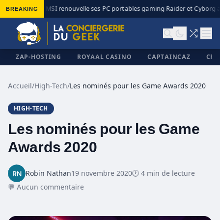
BREAKING
MSI renouvelle ses PC portables gaming Raider et Cyborg ave
◆
ZAP-HOSTING
ROYAAL CASINO
CAPTAINCAZ
CRI
Accueil
/
High-Tech
/
Les nominés pour les Game Awards 2020
HIGH-TECH
✕
Les nominés pour les Game
Awards 2020
Robin Nathan
19 novembre 2020
🕐 4 min de lecture
💬 Aucun commentaire