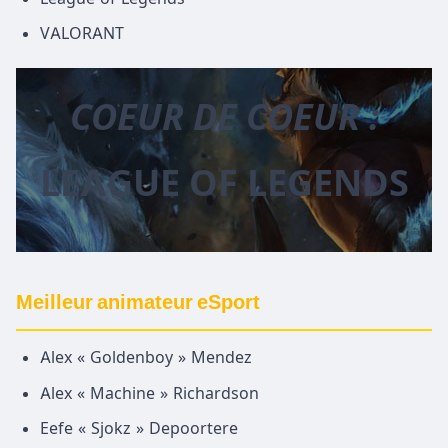
VALORANT
COEUR DE COEUR :
LEAGUE OF LEGENDS
Meilleur animateur eSport
Alex « Goldenboy » Mendez
Alex « Machine » Richardson
Eefe « Sjokz » Depoortere