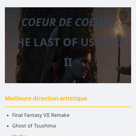
COEUR DE COEUR :
THE LAST OF US PART
II
Meilleure direction artistique
Final Fantasy VII Remake
Ghost of Tsushima