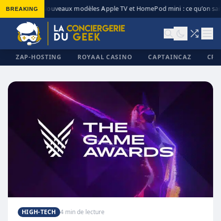
BREAKING
Nouveaux modèles Apple TV et HomePod mini : ce qu’on sai
◆
ZAP-HOSTING
ROYAAL CASINO
CAPTAINCAZ
CRI
✕
HIGH-TECH
4 min de lecture