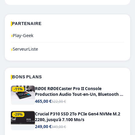
PARTENAIRE
›
Play-Geek
›
ServeurListe
BONS PLANS
RØDE RØDECaster Pro II Console
-11%
Production Audio Tout-en-Un, Bluetooth et
Double USB-C
465,00 €
522,00 €
Crucial P310 SSD 2To PCIe Gen4 NVMe M.2
-29%
2280, jusqu’à 7.100 Mo/s
249,00 €
349,00 €