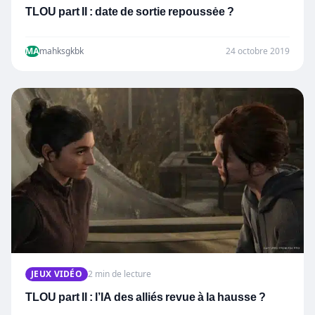
TLOU part II : date de sortie repoussėe ?
MA
mahksgkbk
24 octobre 2019
JEUX VIDÉO
2 min de lecture
TLOU part II : l’IA des alliés revue à la hausse ?