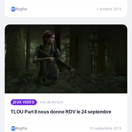
RO
Rogfox
1 octobre 2019
JEUX VIDÉO
2 min de lecture
TLOU Part II nous donne RDV le 24 septembre
RO
Rogfox
10 septembre 2019