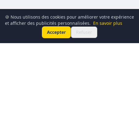
🍪 Nous utilisons des cookies pour améliorer votre expérience
et afficher des publicités personnalisées.
En savoir plus
Accepter
Refuser
Conciergerie du Geek est un média dédié à l’actualité
technologique, au gaming, à la culture geek et au
numérique. Chaque jour, nous partageons les dernières