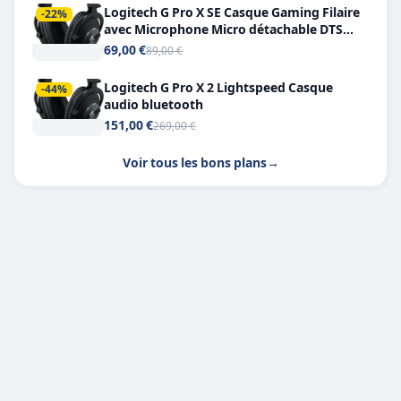
Logitech G Pro X SE Casque Gaming Filaire
-22%
avec Microphone Micro détachable DTS
Headphone X 7.1
69,00 €
89,00 €
Logitech G Pro X 2 Lightspeed Casque
-44%
audio bluetooth
151,00 €
269,00 €
Voir tous les bons plans
→