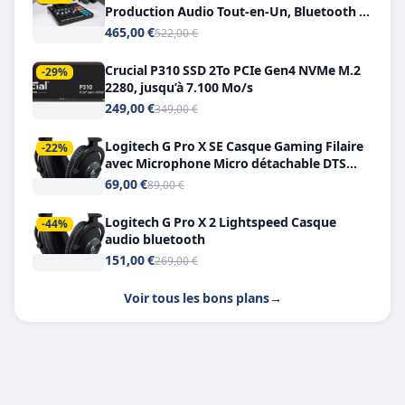
Production Audio Tout-en-Un, Bluetooth et
Double USB-C
465,00 €
522,00 €
Crucial P310 SSD 2To PCIe Gen4 NVMe M.2
-29%
2280, jusqu’à 7.100 Mo/s
249,00 €
349,00 €
Logitech G Pro X SE Casque Gaming Filaire
-22%
avec Microphone Micro détachable DTS
Headphone X 7.1
69,00 €
89,00 €
Logitech G Pro X 2 Lightspeed Casque
-44%
audio bluetooth
151,00 €
269,00 €
Voir tous les bons plans
→