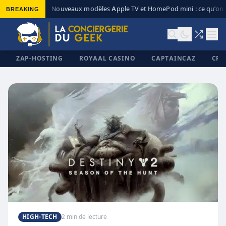
BREAKING
Nouveaux modèles Apple TV et HomePod mini : ce qu’on s
◆
ZAP-HOSTING
ROYAAL CASINO
CAPTAINCAZ
CRI
✕
HIGH-TECH
2 min de lecture