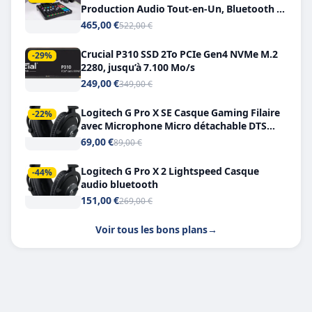
Production Audio Tout-en-Un, Bluetooth et
Double USB-C
465,00 €
522,00 €
Crucial P310 SSD 2To PCIe Gen4 NVMe M.2
-29%
2280, jusqu’à 7.100 Mo/s
249,00 €
349,00 €
Logitech G Pro X SE Casque Gaming Filaire
-22%
avec Microphone Micro détachable DTS
Headphone X 7.1
69,00 €
89,00 €
Logitech G Pro X 2 Lightspeed Casque
-44%
audio bluetooth
151,00 €
269,00 €
Voir tous les bons plans
→