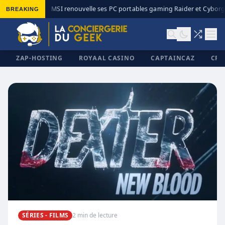
BREAKING
MSI renouvelle ses PC portables gaming Raider et Cyborg 
◆
ZAP-HOSTING
ROYAAL CASINO
CAPTAINCAZ
CRI
✕
SÉRIES - FILMS
2 min de lecture