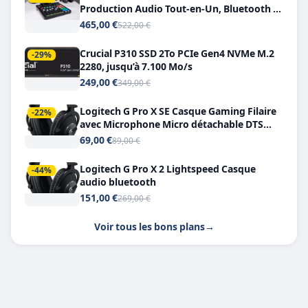
Production Audio Tout-en-Un, Bluetooth et
Double USB-C
465,00 €
522,00 €
Crucial P310 SSD 2To PCIe Gen4 NVMe M.2
-29%
2280, jusqu’à 7.100 Mo/s
249,00 €
349,00 €
Logitech G Pro X SE Casque Gaming Filaire
-22%
avec Microphone Micro détachable DTS
Headphone X 7.1
69,00 €
89,00 €
Logitech G Pro X 2 Lightspeed Casque
-44%
audio bluetooth
151,00 €
269,00 €
Voir tous les bons plans
→