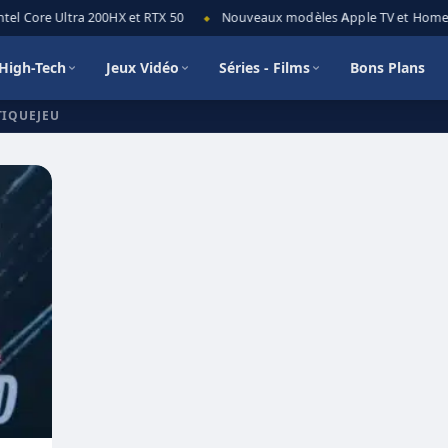
el Core Ultra 200HX et RTX 50
Nouveaux modèles Apple TV et HomePod
◆
High-Tech
Jeux Vidéo
Séries - Films
Bons Plans
TIQUEJEU