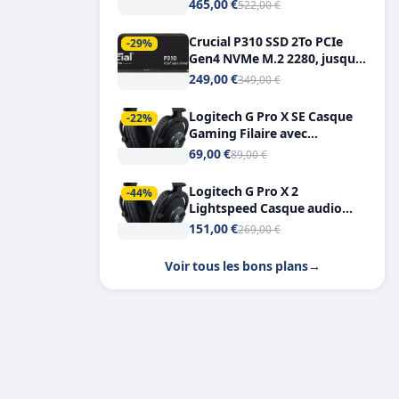
Tout-en-Un, Bluetooth et
465,00 €
522,00 €
Double USB-C
Crucial P310 SSD 2To PCIe
-29%
Gen4 NVMe M.2 2280, jusqu’à
7.100 Mo/s
249,00 €
349,00 €
Logitech G Pro X SE Casque
-22%
Gaming Filaire avec
Microphone Micro
69,00 €
89,00 €
détachable DTS Headphone X
7.1
Logitech G Pro X 2
-44%
Lightspeed Casque audio
bluetooth
151,00 €
269,00 €
Voir tous les bons plans
→