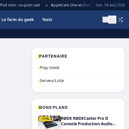
 mini : ce qu’on sait
AppleCare One en France : prix, couverture et 
Sam. 08 Aoû 2026
◆
Le farm du geek
Tests
PARTENAIRE
›
Play-Geek
›
ServeurListe
BONS PLANS
RØDE RØDECaster Pro II
-11%
Console Production Audio