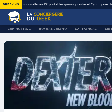
BREAKING
MSI renouvelle ses PC portables gaming Raider et Cyborg avec Int
◆
ZAP-HOSTING
ROYAAL CASINO
CAPTAINCAZ
CRI
✕