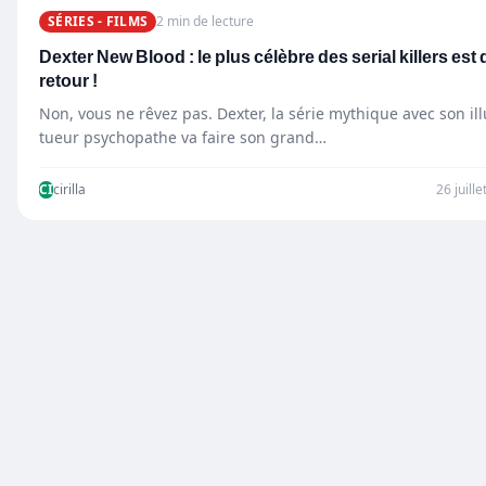
SÉRIES - FILMS
2 min de lecture
Dexter New Blood : le plus célèbre des serial killers est 
retour !
Non, vous ne rêvez pas. Dexter, la série mythique avec son ill
tueur psychopathe va faire son grand…
CI
cirilla
26 juill